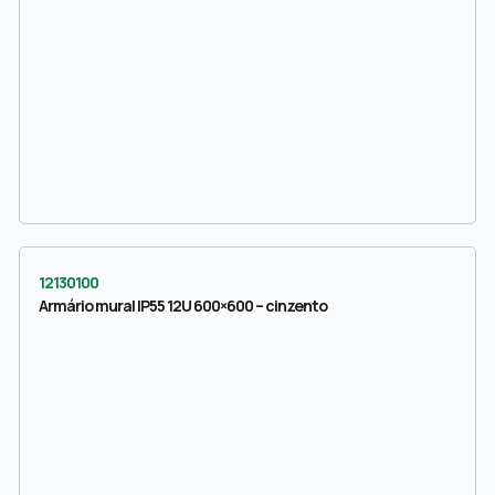
12130100
Armário mural IP55 12U 600×600 – cinzento