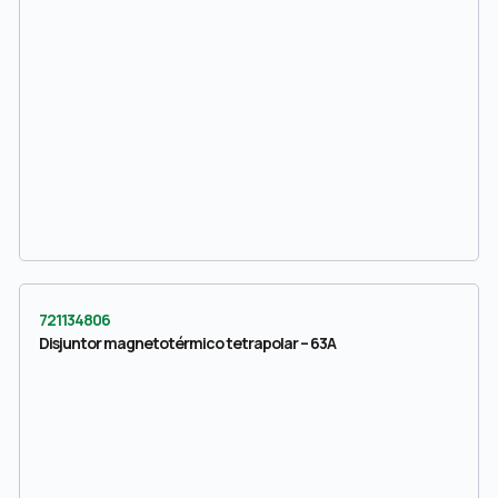
721134806
Disjuntor magnetotérmico tetrapolar – 63A