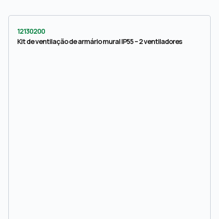
12130200
Kit de ventilação de armário mural IP55 – 2 ventiladores