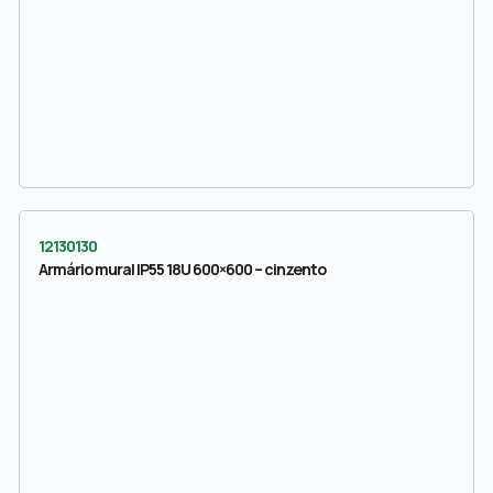
12130130
Armário mural IP55 18U 600×600 – cinzento