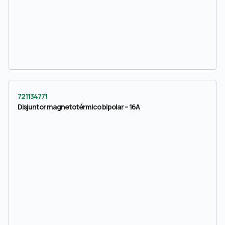
721134771
Disjuntor magnetotérmico bipolar – 16A