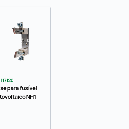
1117120
se para fusível
tovoltaico NH1