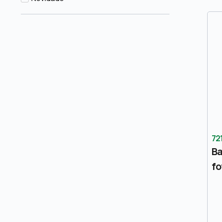
72
Ba
fo