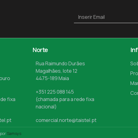
Norte
In
Rua Raimundo Durães
So
Magalhães, lote 12
Pr
Mouro
4475-189 Maia
Ma
+351 225 088 145
Co
de fixa
(chamada para a rede fixa
nacional)
tel.pt
comercial.norte@taistel.pt
 por
Samsys