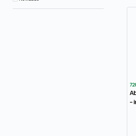
72
Ab
– 