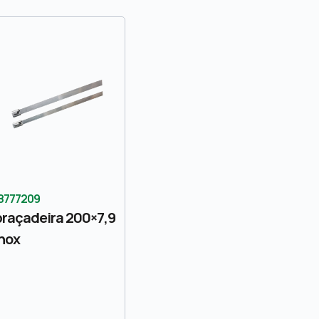
8777209
raçadeira 200×7,9
inox