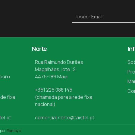
Norte
In
Rua Raimundo Durães
So
Magalhães, lote 12
Pr
Mouro
4475-189 Maia
Ma
+351 225 088 145
Co
de fixa
(chamada para a rede fixa
nacional)
tel.pt
comercial.norte@taistel.pt
 por
Samsys