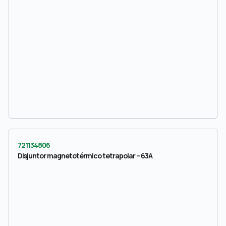
721134806
Disjuntor magnetotérmico tetrapolar – 63A