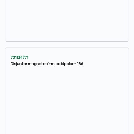
721134771
Disjuntor magnetotérmico bipolar – 16A