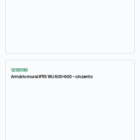
12130130
Armário mural IP55 18U 600×600 – cinzento