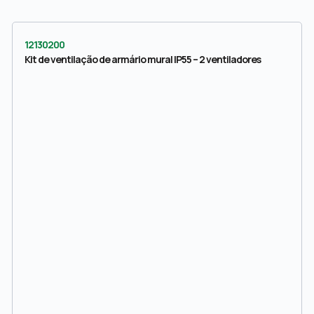
12130200
Kit de ventilação de armário mural IP55 – 2 ventiladores