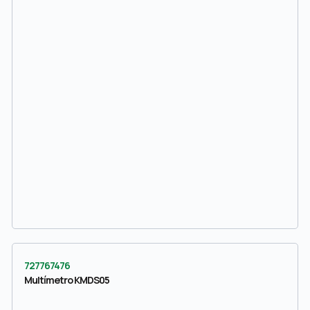
727767476
Multímetro KMDS05