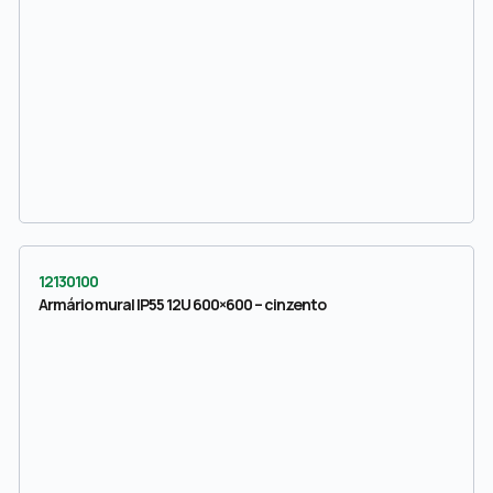
12130100
Armário mural IP55 12U 600×600 – cinzento