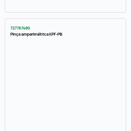
727767480
Pinça amperimétrica KPF-PB