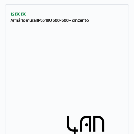
12130130
Armário mural IP55 18U 600×600 – cinzento