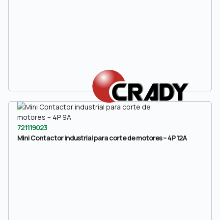
721119023
Mini Contactor industrial para corte de motores – 4P 12A