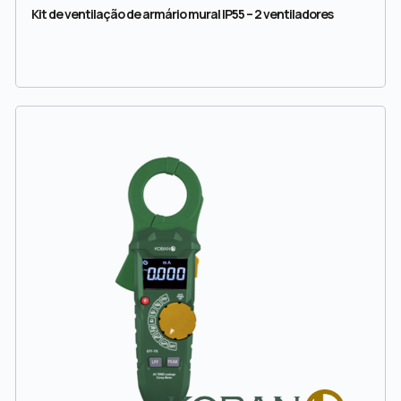
Kit de ventilação de armário mural IP55 – 2 ventiladores