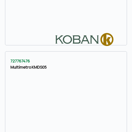
727767476
Multímetro KMDS05