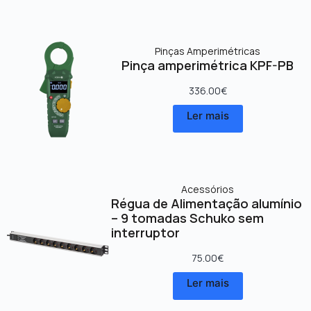
Pinças Amperimétricas
Pinça amperimétrica KPF-PB
336.00
€
Ler mais
Acessórios
Régua de Alimentação alumínio
– 9 tomadas Schuko sem
interruptor
75.00
€
Ler mais