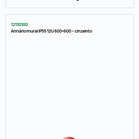
12130100
Armário mural IP55 12U 600×600 – cinzento