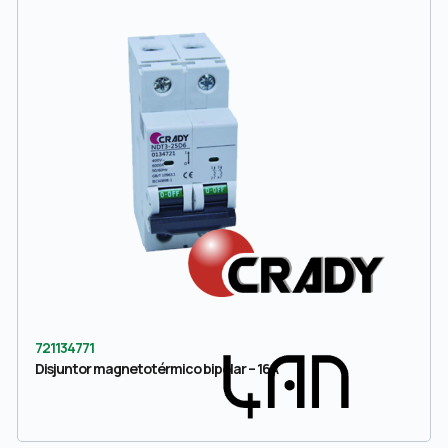
721134771
Disjuntor magnetotérmico bipolar – 16A