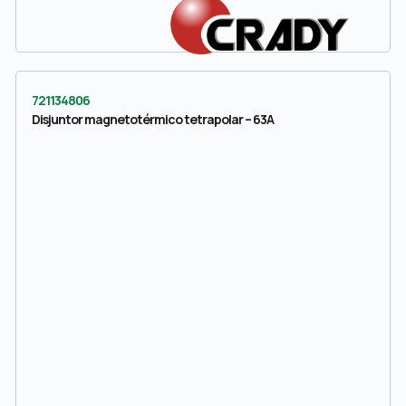
721134806
Disjuntor magnetotérmico tetrapolar – 63A