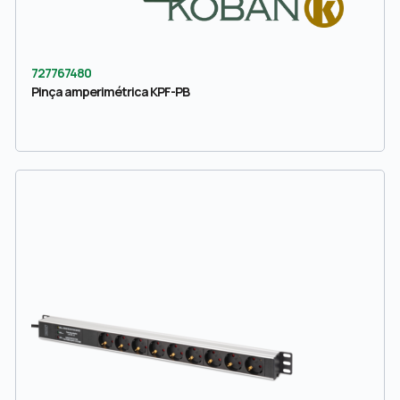
727767480
Pinça amperimétrica KPF-PB