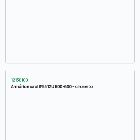
12130100
Armário mural IP55 12U 600×600 – cinzento