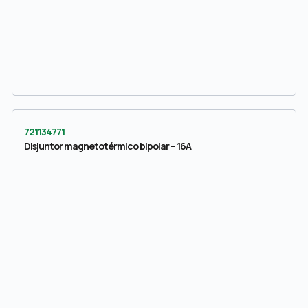
721134771
Disjuntor magnetotérmico bipolar – 16A