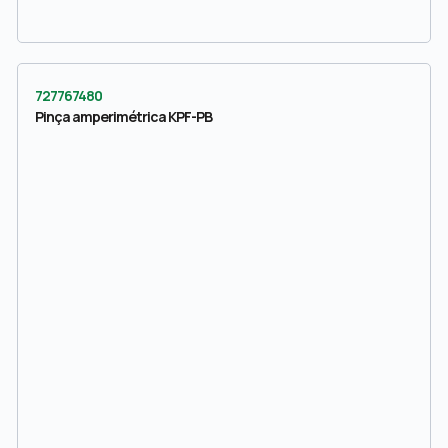
727767480
Pinça amperimétrica KPF-PB