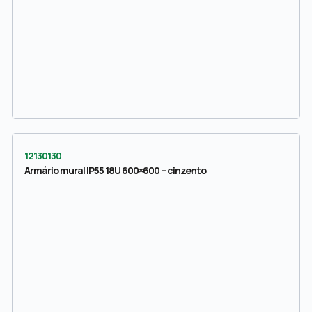
12130130
Armário mural IP55 18U 600×600 – cinzento