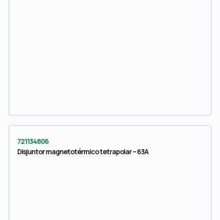
721134806
Disjuntor magnetotérmico tetrapolar – 63A