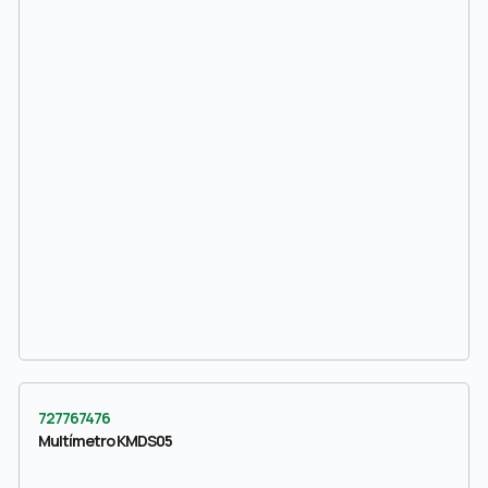
727767476
Multímetro KMDS05