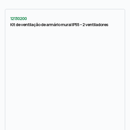
12130200
Kit de ventilação de armário mural IP55 – 2 ventiladores