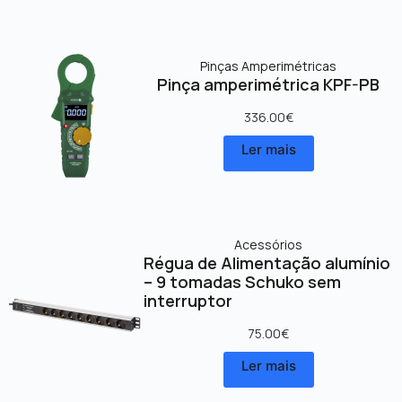
Pinças Amperimétricas
Pinça amperimétrica KPF-PB
336.00
€
Ler mais
Acessórios
Régua de Alimentação alumínio
– 9 tomadas Schuko sem
interruptor
75.00
€
Ler mais