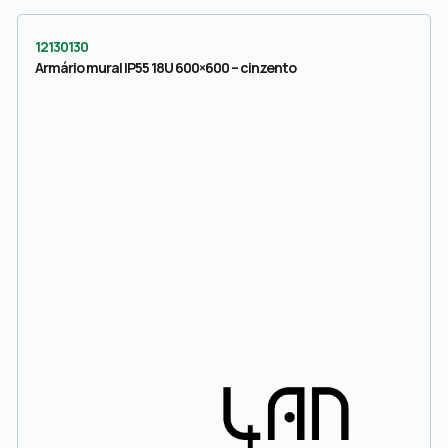
12130130
Armário mural IP55 18U 600×600 – cinzento