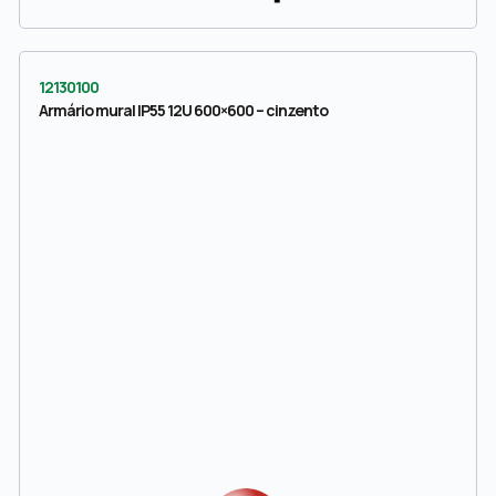
12130100
Armário mural IP55 12U 600×600 – cinzento