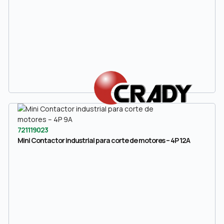
721119023
Mini Contactor industrial para corte de motores – 4P 12A