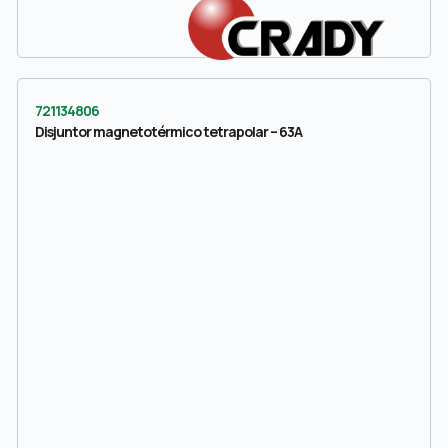
721134806
Disjuntor magnetotérmico tetrapolar – 63A