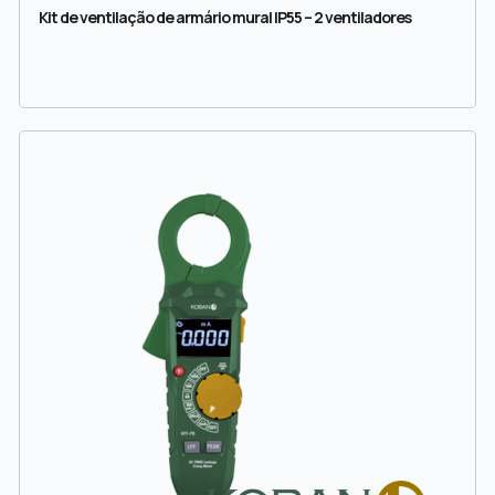
Kit de ventilação de armário mural IP55 – 2 ventiladores