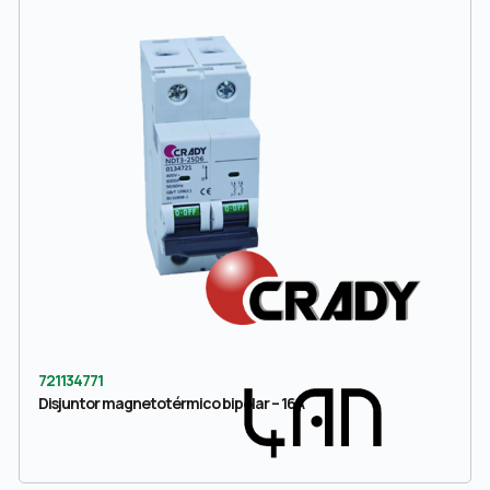
721134771
Disjuntor magnetotérmico bipolar – 16A