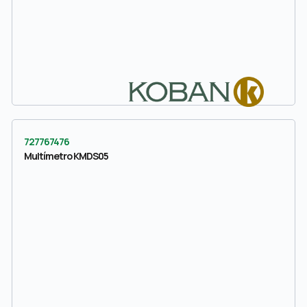
727767476
Multímetro KMDS05