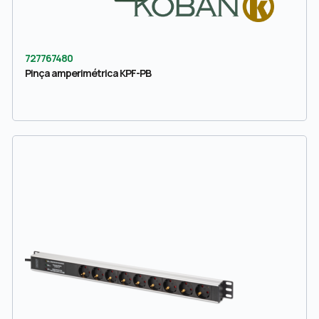
727767480
Pinça amperimétrica KPF-PB