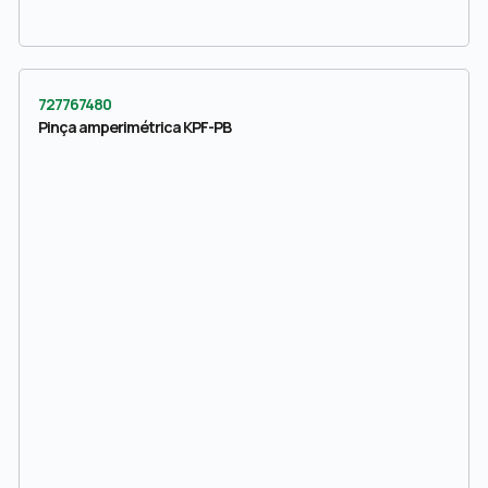
727767480
Pinça amperimétrica KPF-PB