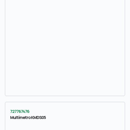
727767476
Multímetro KMDS05