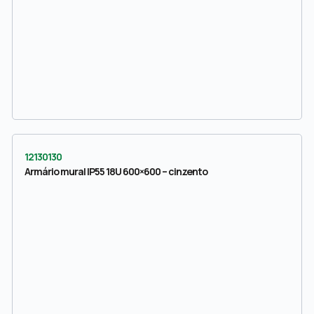
12130130
Armário mural IP55 18U 600×600 – cinzento