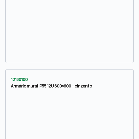
12130100
Armário mural IP55 12U 600×600 – cinzento