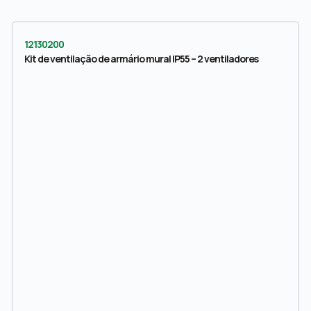
12130200
Kit de ventilação de armário mural IP55 – 2 ventiladores