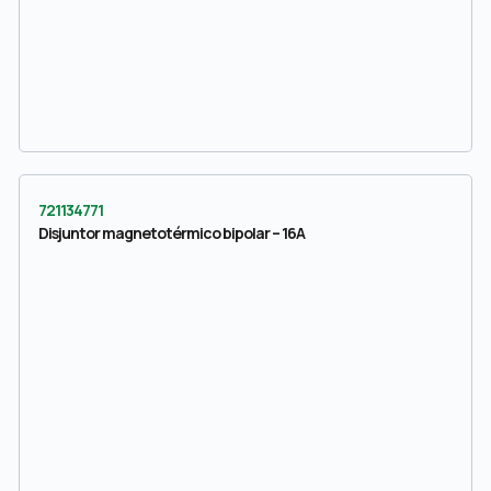
721134771
Disjuntor magnetotérmico bipolar – 16A