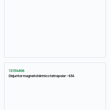
721134806
Disjuntor magnetotérmico tetrapolar – 63A