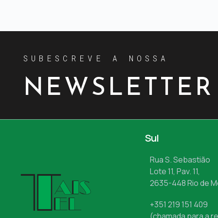
SUBESCREVE A NOSSA
NEWSLETTER
Sul
Rua S. Sebastião
Lote 11, Pav. 11,
2635-448 Rio de 
+351 219 151 409
(chamada para a re