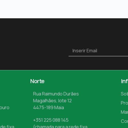
Norte
In
Rua Raimundo Durães
So
Magalhães, lote 12
Pr
Mouro
4475-189 Maia
Ma
+351 225 088 145
Co
de fixa
(chamada para a rede fixa