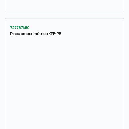
727767480
Pinça amperimétrica KPF-PB