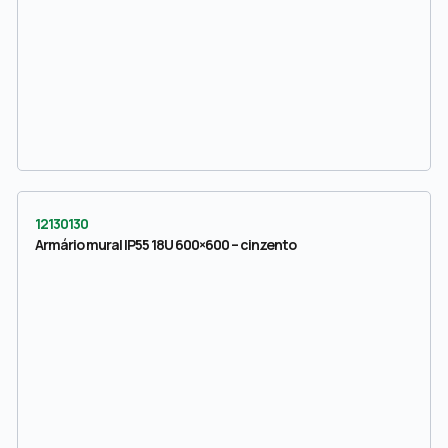
12130130
Armário mural IP55 18U 600×600 – cinzento