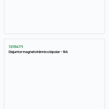
721134771
Disjuntor magnetotérmico bipolar – 16A