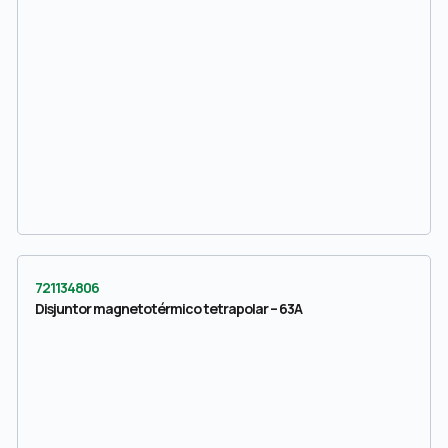
721134806
Disjuntor magnetotérmico tetrapolar – 63A