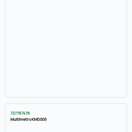
727767476
Multímetro KMDS05