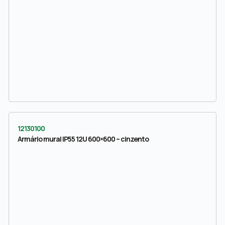
12130100
Armário mural IP55 12U 600×600 – cinzento