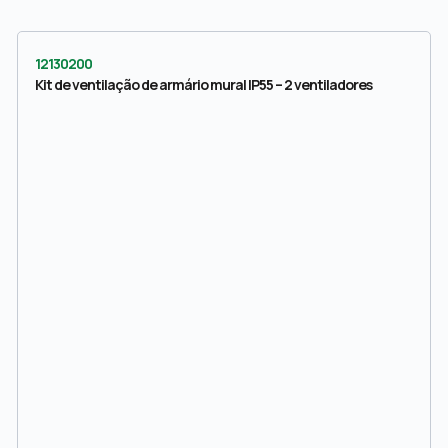
12130200
Kit de ventilação de armário mural IP55 – 2 ventiladores