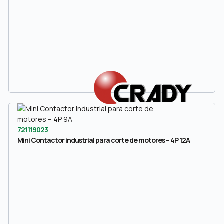
721119023
Mini Contactor industrial para corte de motores – 4P 12A