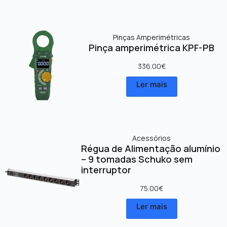
Pinças Amperimétricas
Pinça amperimétrica KPF-PB
336.00
€
Ler mais
Acessórios
Régua de Alimentação alumínio
– 9 tomadas Schuko sem
interruptor
75.00
€
Ler mais