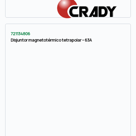
721134806
Disjuntor magnetotérmico tetrapolar – 63A