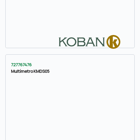
727767476
Multímetro KMDS05