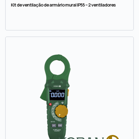
Kit de ventilação de armário mural IP55 – 2 ventiladores