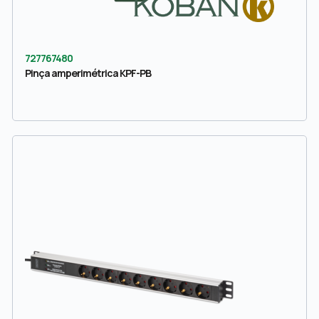
727767480
Pinça amperimétrica KPF-PB