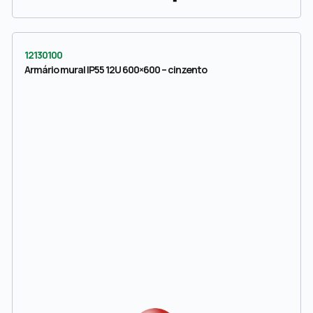
12130100
Armário mural IP55 12U 600×600 – cinzento