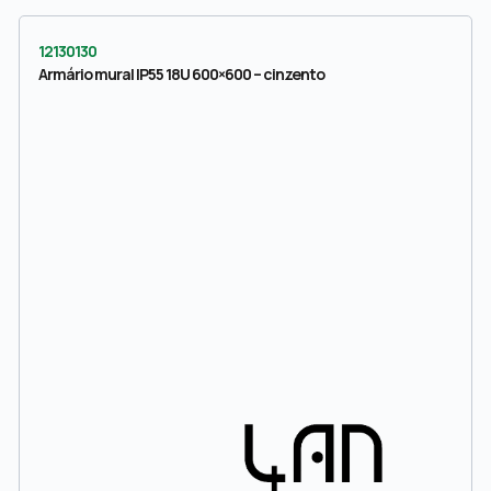
12130130
Armário mural IP55 18U 600×600 – cinzento