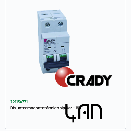
721134771
Disjuntor magnetotérmico bipolar – 16A