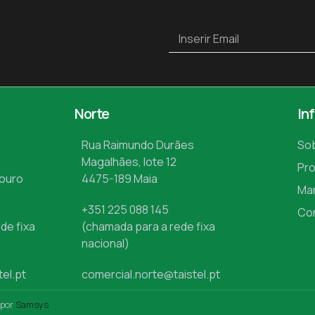
Norte
In
Rua Raimundo Durães
So
Magalhães, lote 12
Pr
Mouro
4475-189 Maia
Ma
+351 225 088 145
Co
de fixa
(chamada para a rede fixa
nacional)
tel.pt
comercial.norte@taistel.pt
 por
Samsys