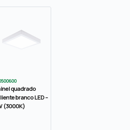
0500600
inel quadrado
liente branco LED –
W (3000K)