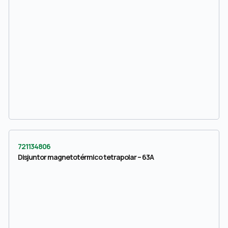
721134806
Disjuntor magnetotérmico tetrapolar – 63A