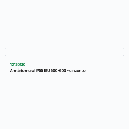
12130130
Armário mural IP55 18U 600×600 – cinzento