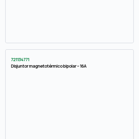
721134771
Disjuntor magnetotérmico bipolar – 16A