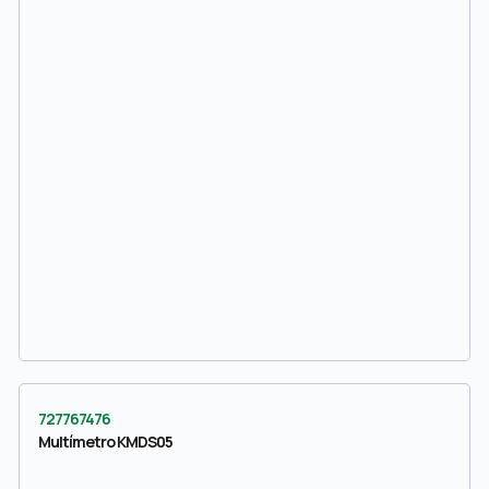
727767476
Multímetro KMDS05