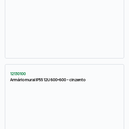
12130100
Armário mural IP55 12U 600×600 – cinzento