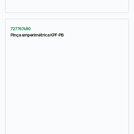
727767480
Pinça amperimétrica KPF-PB