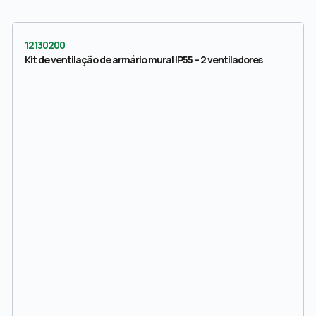
12130200
Kit de ventilação de armário mural IP55 – 2 ventiladores