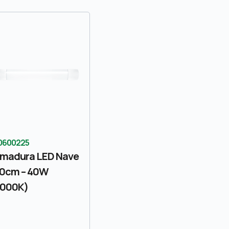
0600225
madura LED Nave
20cm – 40W
6000K)