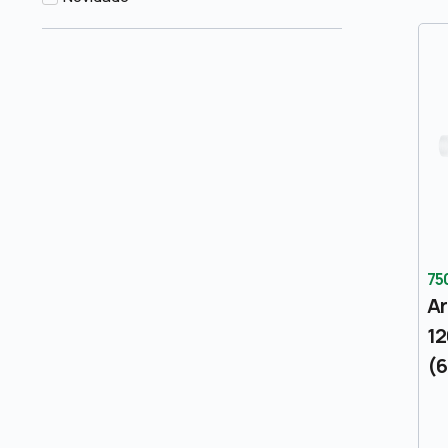
75
Ar
1
(