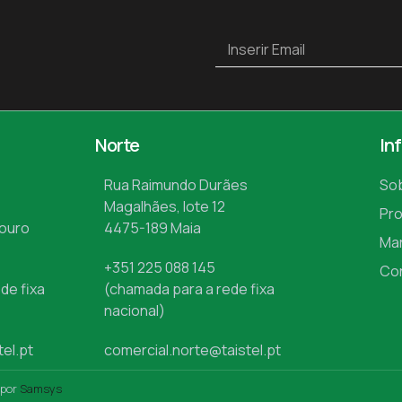
Norte
In
Rua Raimundo Durães
So
Magalhães, lote 12
Pr
Mouro
4475-189 Maia
Ma
+351 225 088 145
Co
de fixa
(chamada para a rede fixa
nacional)
tel.pt
comercial.norte@taistel.pt
 por
Samsys