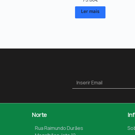
Ler mais
Norte
In
Rua Raimundo Durães
So