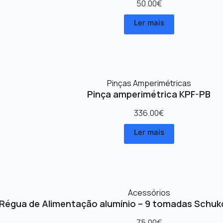
50.00
€
Ler mais
Pinças Amperimétricas
Pinça amperimétrica KPF-PB
336.00
€
Ler mais
Acessórios
Régua de Alimentação alumínio – 9 tomadas Schuk
75.00
€