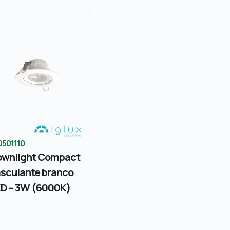
0501110
ownlight Compact
sculante branco
D – 3W (6000K)