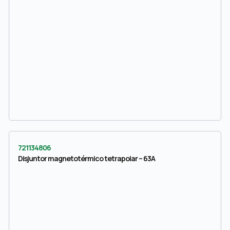
721134806
Disjuntor magnetotérmico tetrapolar – 63A