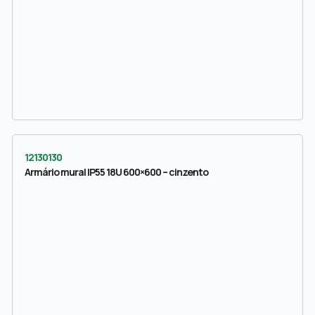
12130130
Armário mural IP55 18U 600×600 – cinzento