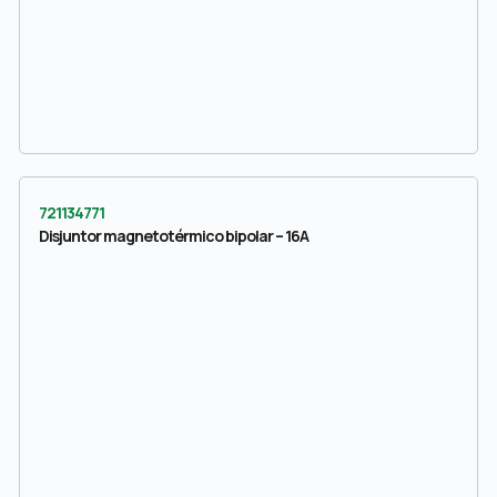
721134771
Disjuntor magnetotérmico bipolar – 16A