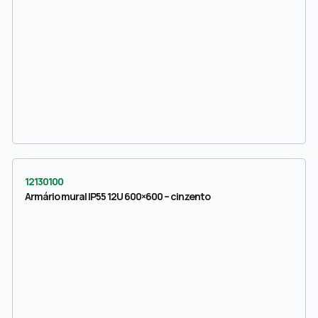
12130100
Armário mural IP55 12U 600×600 – cinzento