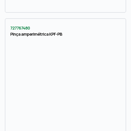
727767480
Pinça amperimétrica KPF-PB