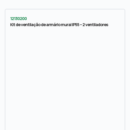
12130200
Kit de ventilação de armário mural IP55 – 2 ventiladores