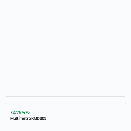
727767476
Multímetro KMDS05