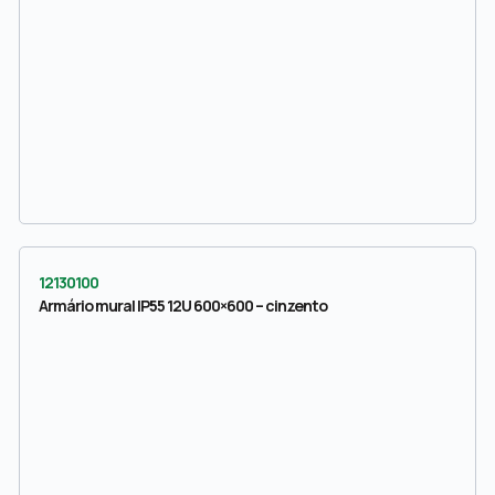
12130100
Armário mural IP55 12U 600×600 – cinzento