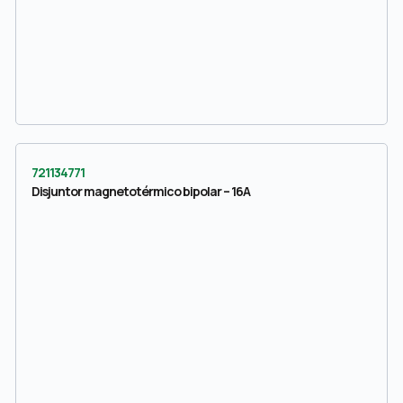
721134771
Disjuntor magnetotérmico bipolar – 16A