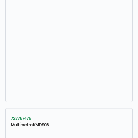
727767476
Multímetro KMDS05