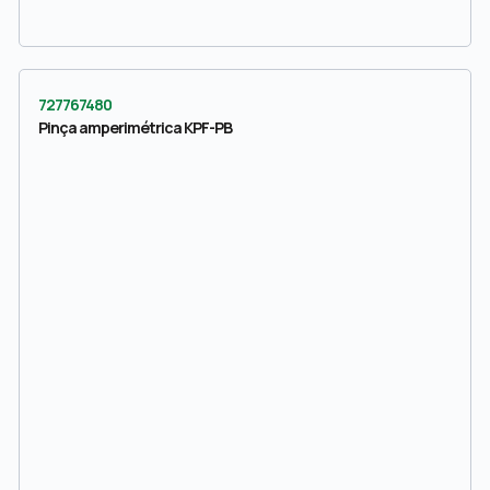
727767480
Pinça amperimétrica KPF-PB