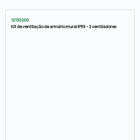
12130200
Kit de ventilação de armário mural IP55 – 2 ventiladores