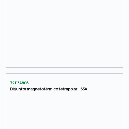
721134806
Disjuntor magnetotérmico tetrapolar – 63A