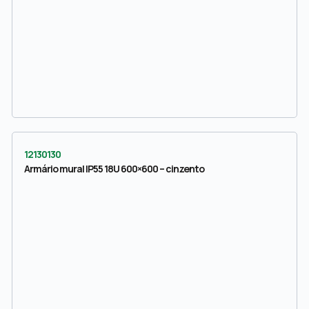
12130130
Armário mural IP55 18U 600×600 – cinzento