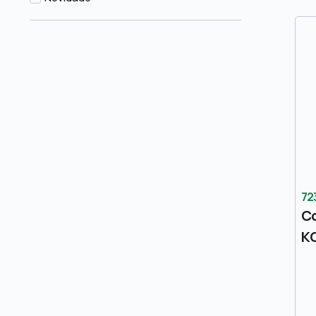
72
Co
K