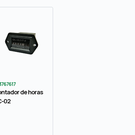
3767617
ntador de horas
C-02