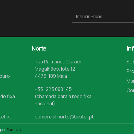
Norte
In
Rua Raimundo Durães
So
Magalhães, lote 12
Pr
Mouro
4475-189 Maia
Ma
+351 225 088 145
Co
de fixa
(chamada para a rede fixa
nacional)
tel.pt
comercial.norte@taistel.pt
 por
Samsys