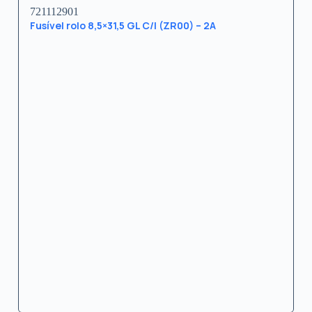
721112901
Fusível rolo 8,5×31,5 GL C/I (ZR00) – 2A