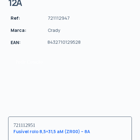
12A
Ref:
721112947
Marca:
Crady
8432710129528
EAN:
Pedir Cotação
721112951
Fusível rolo 8,5×31,5 aM (ZR00) – 8A