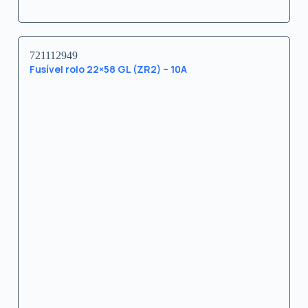
721112949
Fusível rolo 22×58 GL (ZR2) – 10A