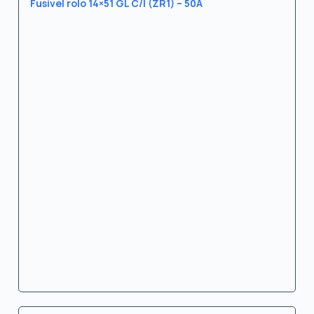
Fusível rolo 14×51 GL C/I (ZR1) – 50A