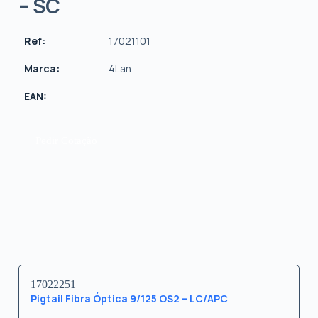
– SC
Ref:
17021101
Marca:
4Lan
EAN:
Pedir Cotação
17022251
Pigtail Fibra Óptica 9/125 OS2 – LC/APC