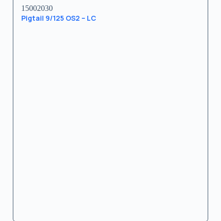
15002030
Pigtail 9/125 OS2 – LC