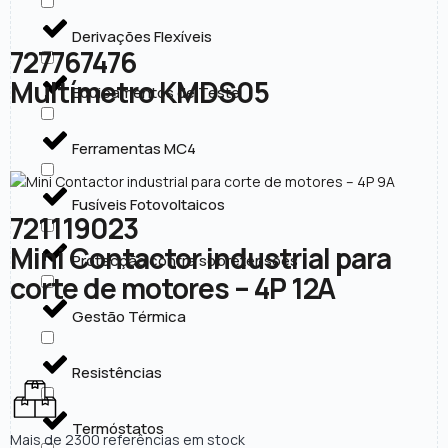
Derivações Flexíveis
727767476
Multímetro KMDS05
Equipamentos de Teste
Ferramentas MC4
Fusíveis Fotovoltaicos
721119023
Mini Contactor industrial para
Protecção contra sobretensões
corte de motores – 4P 12A
Gestão Térmica
Resistências
Termóstatos
Mais de 2300 referências em stock