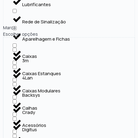
Lubrificantes
Rede de Sinalização
Marca
Escolher opções
Aparelhagem e Fichas
Caixas
3m
Caixas Estanques
4Lan
Caixas Modulares
Backsys
Calhas
Crady
Acessórios
Digitus