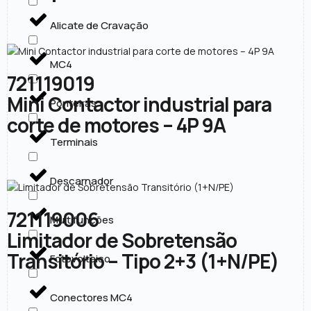
Alicate de Cravação
MC4
721119019
Mini Contactor industrial para
Ponteiras
corte de motores – 4P 9A
Terminais
Descarnador
721119006
Multifunções
Limitador de Sobretensão
Transitório – Tipo 2+3 (1+N/PE)
Fotovoltaico
Conectores MC4