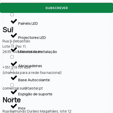
SUBSCREVER
Lâmpadas LED
Painéis LED
Sul
Projectores LED
Rua S. Sebastião
Lote 11, Pav. 11,
Material de Instalação
2635-448 Rio de Mouro
Abraçadeiras
+351 219 151 409
(chamada para a rede fixa nacional)
Base Autocolante
comercial.sul@taistel.pt
Espigão de suporte
Norte
Inox
Rua Raimundo Durães Magalhães, lote 12