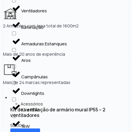
Ventiladores
2 Armazéns com área total de 1600m2
Iluminação
Armaduras Estanques
Mais de 20 anos de experiência
Aros
Campânulas
Mais de 24 marcas representadas
Downlights
Acessórios
Kit de ventilação de armário mural IP55 – 2
12 a 15W
ventiladores
50.00
€
18W