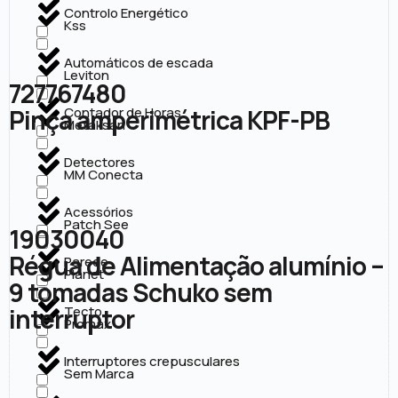
Controlo Energético
Kss
Automáticos de escada
Leviton
727767480
Pinça amperimétrica KPF-PB
Contador de Horas
Metaksan
Detectores
MM Conecta
Acessórios
Patch See
19030040
Régua de Alimentação alumínio –
Parede
Planet
9 tomadas Schuko sem
interruptor
Tecto
Promax
Interruptores crepusculares
Sem Marca