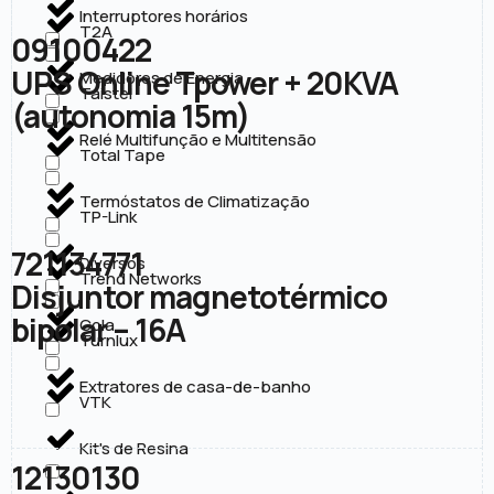
Interruptores horários
T2A
09100422
UPS Online Tpower + 20KVA
Medidores de Energia
Taistel
(autonomia 15m)
Relé Multifunção e Multitensão
Total Tape
Termóstatos de Climatização
TP-Link
721134771
Diversos
Trend Networks
Disjuntor magnetotérmico
bipolar – 16A
Cola
Turnlux
Extratores de casa-de-banho
VTK
Kit's de Resina
12130130