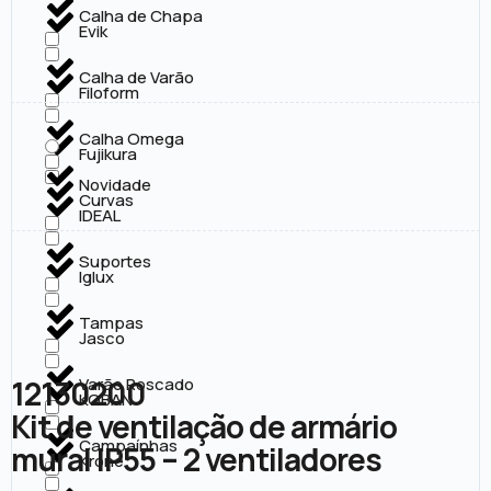
Calha de Chapa
Evik
Calha de Varão
Filoform
Calha Omega
Fujikura
Novidade
Curvas
IDEAL
Suportes
Iglux
Tampas
Jasco
12130200
Varão Roscado
KOBAN
Kit de ventilação de armário
Campaínhas
mural IP55 – 2 ventiladores
Krone