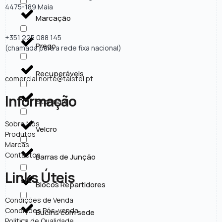
4475-189 Maia
Marcação
+351 225 088 145
Prego
(chamada para a rede fixa nacional)
Recuperáveis
comercial.norte@taistel.pt
Informação
Standard
Sobre Nós
Velcro
Produtos
Marcas
Contactos
Barras de Junção
Links Úteis
Blocos Repartidores
Condições de Venda
Condições Pós-venda
Bucins com sede
Politica de Qualidade