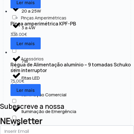
Ler mais
20 a 25W
Pinças Amperimétricas
Pinça amperimétrica KPF-PB
3 a 4W
336.00
€
Ler mais
30 a 50W
Acessórios
7W
Régua de Alimentação alumínio – 9 tomadas Schuko
sem interruptor
Fitas LED
75.00
€
Ler mais
Iluminação Comercial
Subescreve a nossa
Iluminação de Emergência
NEwsletter
Iluminação Exterior