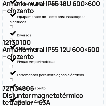
Armário mural IP55 18U 600×600
Trança de cobre estanhado
– cinzento
Equipamentos de Teste para instalações
eléctricas
Diversos
12130100
Armário mural IP55 12U 600×600
Multímetros
– cinzento
Pinças Amperimétricas
Ferramentas para instalações eléctricas
721134806
Alicate de aperto
Disjuntor magnetotérmico
tetrapolar – 63A
Alicate de Corte