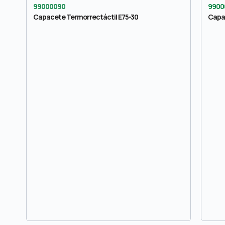
99000090
9900
Capacete Termorrectáctil E75-30
Capa