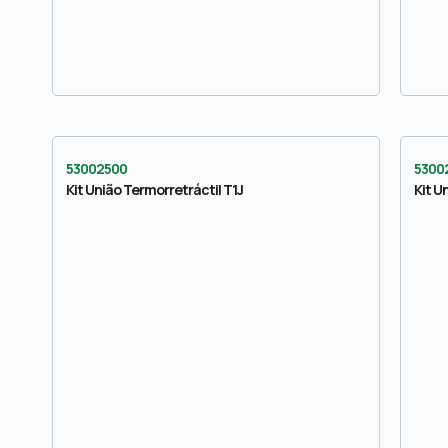
53002500
5300
Kit União Termorretráctil T1J
Kit U