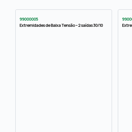
99000005
9900
Extremidades de Baixa Tensão – 2 saídas 30/10
Extre