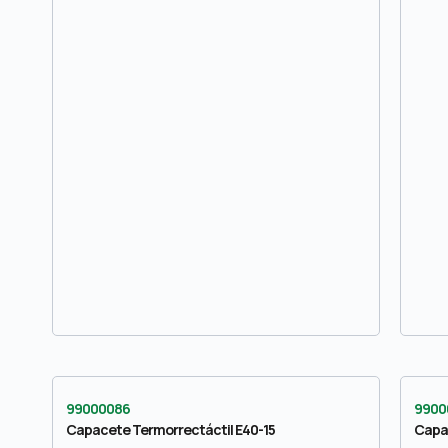
99000086
9900
Capacete Termorrectáctil E40-15
Capa