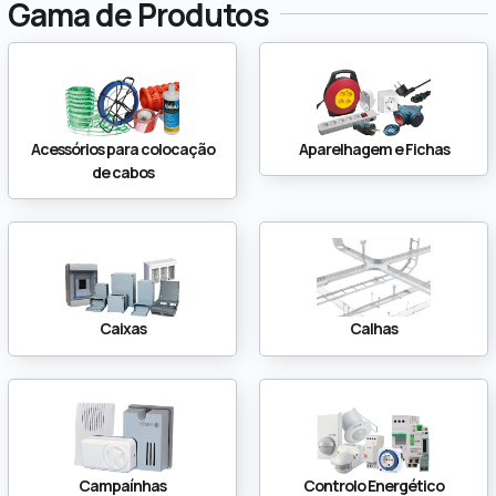
Gama de Produtos
Acessórios para colocação
Aparelhagem e Fichas
de cabos
Caixas
Calhas
Campaínhas
Controlo Energético