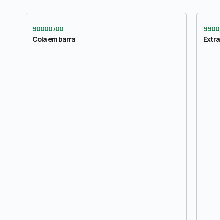
90000700
9900
Cola em barra
Extr