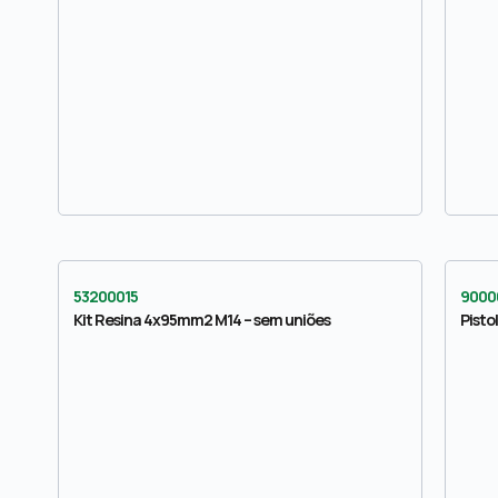
53200015
9000
Kit Resina 4x95mm2 M14 – sem uniões
Pisto