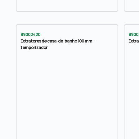
99002420
9900
Extratores de casa-de-banho 100 mm –
Extr
temporizador