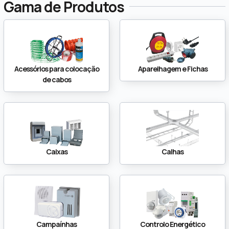
Gama de Produtos
Acessórios para colocação
Aparelhagem e Fichas
de cabos
Caixas
Calhas
Campaínhas
Controlo Energético