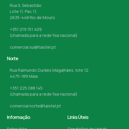
Rua S. Sebastião
Lote 11, Pav. 11,
2635-448 Rio de Mouro
+351 219 151 409
(chamada para a rede fixa nacional)
comercial.sul@taistel.pt
Norte
Rua Raimundo Durães Magalhães, lote 12
4475-189 Maia
+351 225 088 145
(chamada para a rede fixa nacional)
comercial.norte@taistel.pt
Informação
Links Úteis
Sobre Nós
Condições de Venda