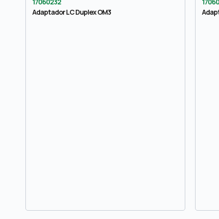
17060232
1706
Adaptador LC Duplex OM3
Adap