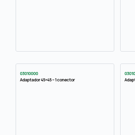
03010000
0301
Adaptador 45×45 – 1 conector
Adapt