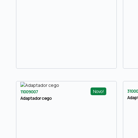
3100
Novo!
11009007
Adapt
Adaptador cego