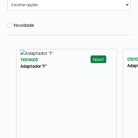
Escolher opções
Novidade
0301
Novo!
11009005
Adapt
Adaptador “F”