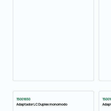
15001650
1500
Adaptador LC Duplex monomodo
Adap