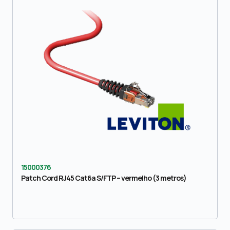
15000376
Patch Cord RJ45 Cat6a S/FTP – vermelho (3 metros)