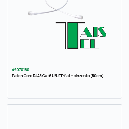
49070180
Patch Cord RJ45 Cat6 U/UTP flat – cinzento (50cm)