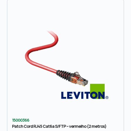
15000366
Patch Cord RJ45 Cat6a S/FTP – vermelho (2 metros)