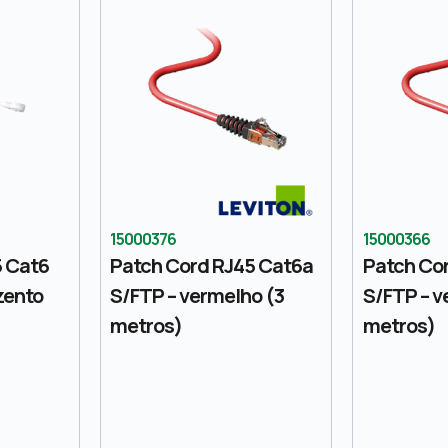
15000376
15000366
5 Cat6
Patch Cord RJ45 Cat6a
Patch Co
zento
S/FTP – vermelho (3
S/FTP – v
metros)
metros)