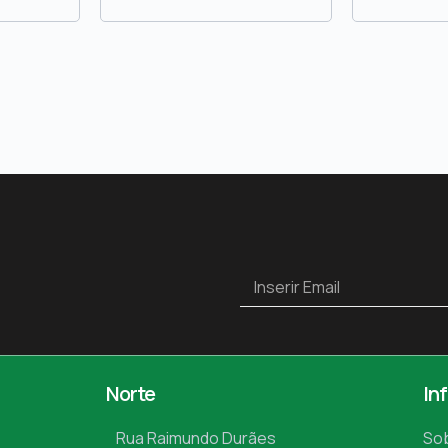
Norte
In
Rua Raimundo Durães
So