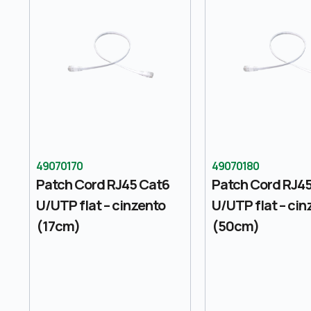
49070170
49070180
Patch Cord RJ45 Cat6
Patch Cord RJ4
U/UTP flat – cinzento
U/UTP flat – cin
(17cm)
(50cm)