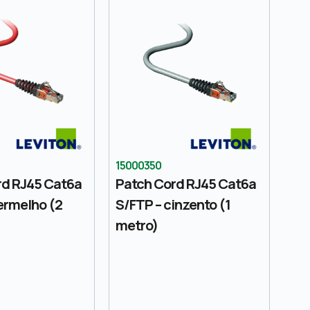
15000350
rd RJ45 Cat6a
Patch Cord RJ45 Cat6a
ermelho (2
S/FTP – cinzento (1
metro)