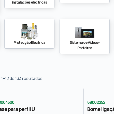
instalações eléctricas
Protecção Eléctrica
Sistema de Vídeos-
Porteiros
 1–12 de 133 resultados
8004500
68002252
ase para perfil U
Borne ligaçã