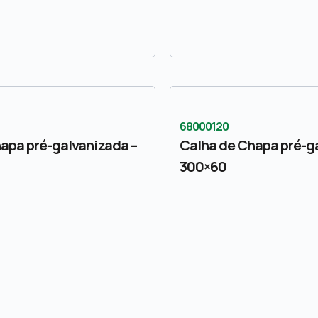
68000120
apa pré-galvanizada –
Calha de Chapa pré-g
300×60