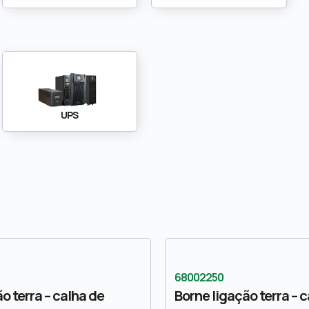
UPS
68002250
o terra – calha de
Borne ligação terra – 