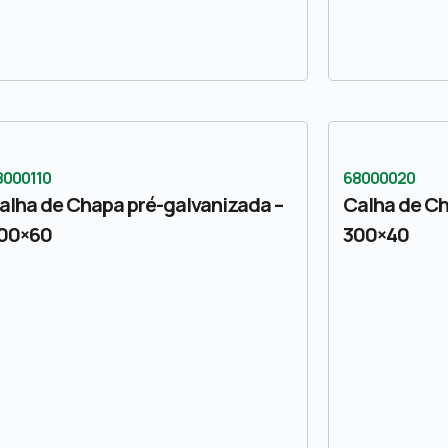
8000110
68000020
alha de Chapa pré-galvanizada –
Calha de Ch
00×60
300×40