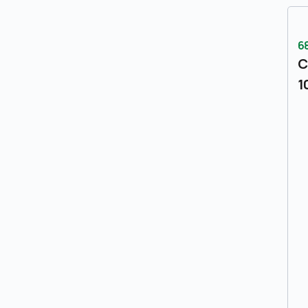
6
C
1