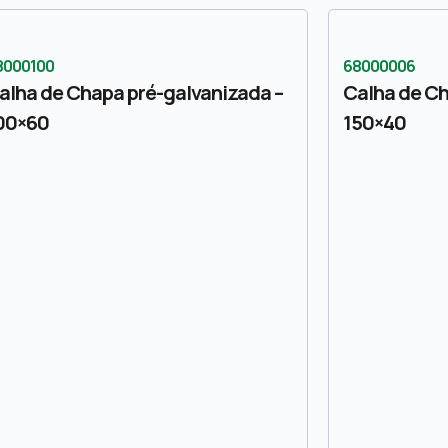
8000100
68000006
alha de Chapa pré-galvanizada –
Calha de Ch
00×60
150×40