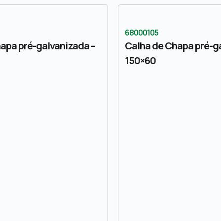
68000105
apa pré-galvanizada –
Calha de Chapa pré-g
150×60