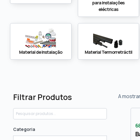
para instalações
eléctricas
Material de Instalação
Material Termorretráctil
Filtrar Produtos
A mostrar
6
Categoria
B