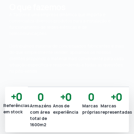
O que fazemos
A Taistel é uma empresa dinâmica que importa e
comercializa diversos produtos para a instalação e
funcionamento de redes elétricas e de
telecomunicações.
Distribuímos material de conceituados fabricantes e mais
do que simplesmente vender, apoiamos os nossos
clientes propondo o material mais conveniente para cada
situação específica e respondendo a todas as questões
no pós-venda.
+
0
0
+
0
0
+
0
Referências
Armazéns
Anos de
Marcas
Marcas
em stock
com área
experiência
próprias
representadas
total de
1600m2