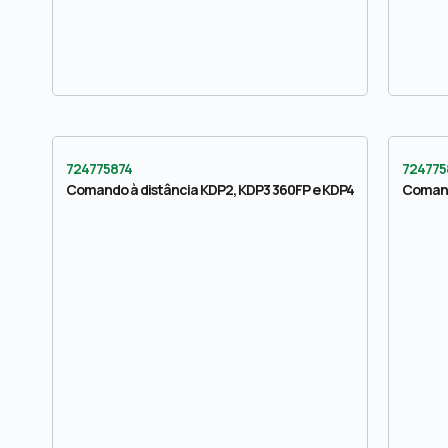
724775874
724775
Comando à distância KDP2, KDP3 360FP e KDP4
Comand