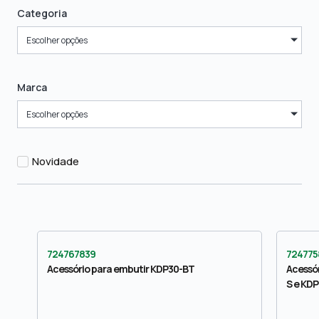
Categoria
Escolher opções
Marca
Escolher opções
Novidade
724767839
724775
Acessório para embutir KDP30-BT
Acessór
S e KDP