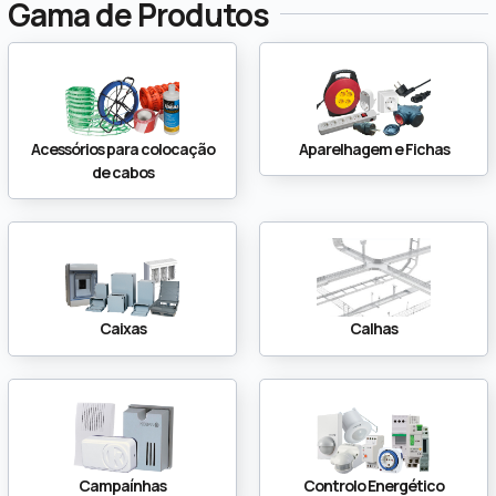
Gama de Produtos
Acessórios para colocação
Aparelhagem e Fichas
de cabos
Caixas
Calhas
Campaínhas
Controlo Energético