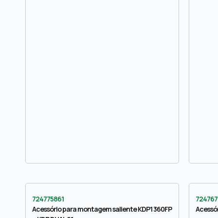
724775861
724767
Acessório para montagem saliente KDP1 360FP
Acessó