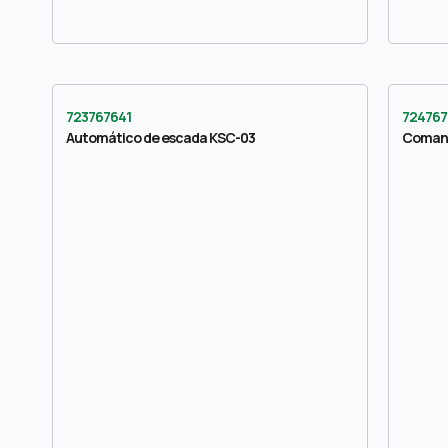
723767641
724767
Automático de escada KSC-03
Comando