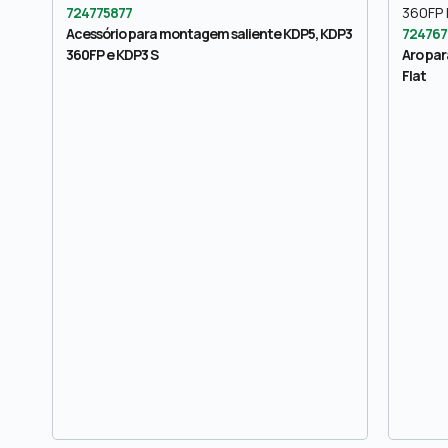
724775877
Acessório para montagem saliente KDP5, KDP3
724767
360FP e KDP3 S
Aro pa
Flat