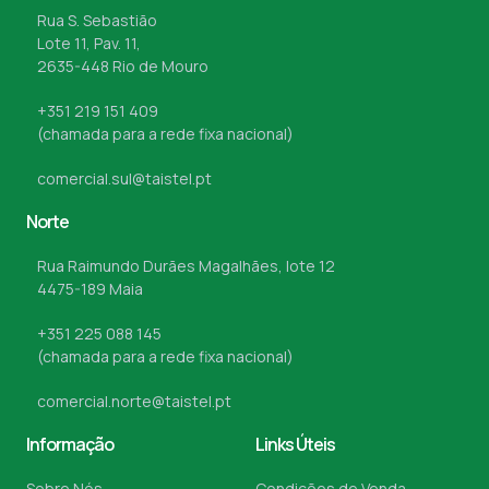
Rua S. Sebastião
Lote 11, Pav. 11,
2635-448 Rio de Mouro
+351 219 151 409
(chamada para a rede fixa nacional)
comercial.sul@taistel.pt
Norte
Rua Raimundo Durães Magalhães, lote 12
4475-189 Maia
+351 225 088 145
(chamada para a rede fixa nacional)
comercial.norte@taistel.pt
Informação
Links Úteis
Sobre Nós
Condições de Venda