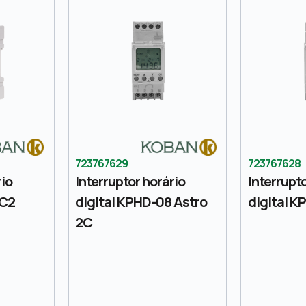
723767629
723767628
rio
Interruptor horário
Interrupto
FC2
digital KPHD-08 Astro
digital K
2C