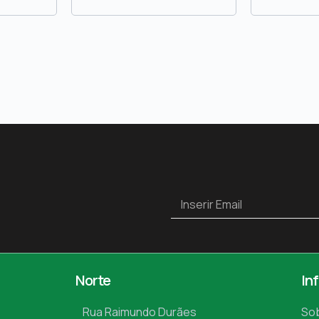
Norte
In
Rua Raimundo Durães
So