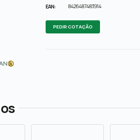
8426487483914
EAN:
PEDIR COTAÇÃO
dos