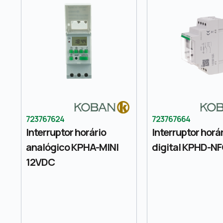
723767624
723767664
Interruptor horário
Interruptor horá
analógico KPHA-MINI
digital KPHD-N
12VDC