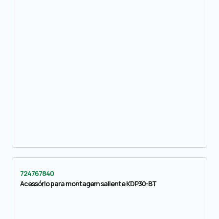
724767840
Acessório para montagem saliente KDP30-BT