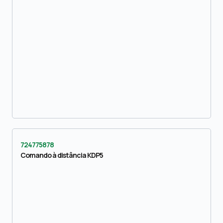
724775878
Comando à distância KDP5