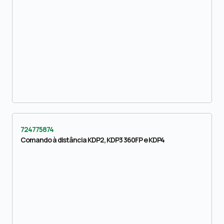
724775874
Comando à distância KDP2, KDP3 360FP e KDP4