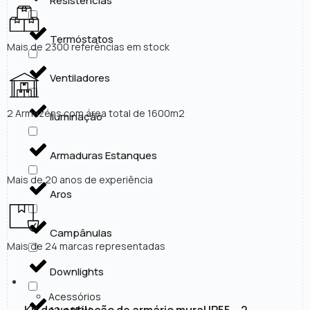
Resistências
Termóstatos
Mais de 2300 referências em stock
Ventiladores
2 Armazéns com área total de 1600m2
Iluminação
Armaduras Estanques
Mais de 20 anos de experiência
Aros
Campânulas
Mais de 24 marcas representadas
Downlights
Acessórios
Kit de ventilação de armário mural IP55 – 2