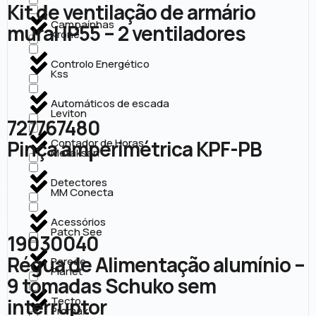
Kit de ventilação de armário
Campaínhas
mural IP55 – 2 ventiladores
Krone
Controlo Energético
Kss
Automáticos de escada
Leviton
727767480
Pinça amperimétrica KPF-PB
Contador de Horas
Metaksan
Detectores
MM Conecta
Acessórios
Patch See
19030040
Régua de Alimentação alumínio –
Parede
Planet
9 tomadas Schuko sem
interruptor
Tecto
Promax