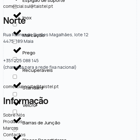
Espigão de suporte
comercial.sul@taistel.pt
Inox
Norte
Rua Raimundo Durães Magalhães, lote 12
Marcação
4475-189 Maia
Prego
+351 225 088 145
(chamada para a rede fixa nacional)
Recuperáveis
comercial.norte@taistel.pt
Standard
Informação
Velcro
Sobre Nós
Produtos
Barras de Junção
Marcas
Contactos