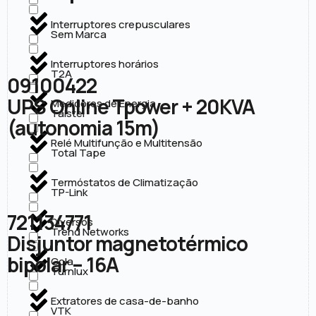
Interruptores crepusculares
Sem Marca
Interruptores horários
T2A
09100422
UPS Online Tpower + 20KVA
Medidores de Energia
Taistel
(autonomia 15m)
Relé Multifunção e Multitensão
Total Tape
Termóstatos de Climatização
TP-Link
721134771
Diversos
Trend Networks
Disjuntor magnetotérmico
bipolar – 16A
Cola
Turnlux
Extratores de casa-de-banho
VTK