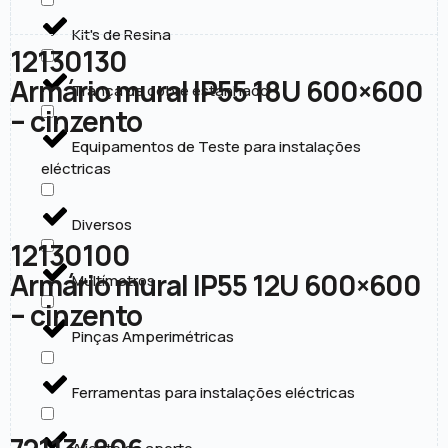
Kit's de Resina
12130130
Armário mural IP55 18U 600×600
Trança de cobre estanhado
– cinzento
Equipamentos de Teste para instalações
eléctricas
Diversos
12130100
Armário mural IP55 12U 600×600
Multímetros
– cinzento
Pinças Amperimétricas
Ferramentas para instalações eléctricas