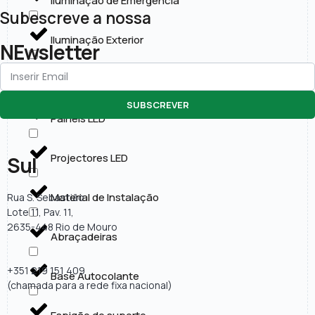
Iluminação de Emergência
Subescreve a nossa
Iluminação Exterior
NEwsletter
Lâmpadas LED
SUBSCREVER
Painéis LED
Projectores LED
Sul
Material de Instalação
Rua S. Sebastião
Lote 11, Pav. 11,
2635-448 Rio de Mouro
Abraçadeiras
+351 219 151 409
Base Autocolante
(chamada para a rede fixa nacional)