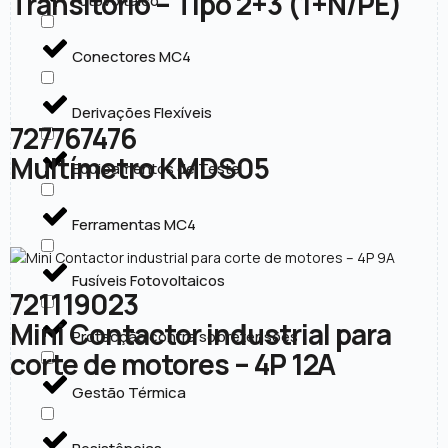
Transitório – Tipo 2+3 (1+N/PE)
Fotovoltaico
Conectores MC4
Derivações Flexíveis
727767476
Multímetro KMDS05
Equipamentos de Teste
Ferramentas MC4
Fusíveis Fotovoltaicos
721119023
Mini Contactor industrial para
Protecção contra sobretensões
corte de motores – 4P 12A
Gestão Térmica