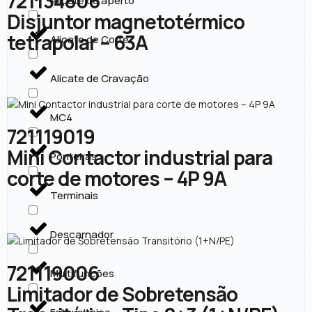
721134806
Alicate de aperto
Disjuntor magnetotérmico
tetrapolar – 63A
Alicate de Corte
Alicate de Cravação
MC4
721119019
Mini Contactor industrial para
Ponteiras
corte de motores – 4P 9A
Terminais
Descarnador
721119006
Multifunções
Limitador de Sobretensão