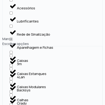
Acessórios
Lubrificantes
Rede de Sinalização
Marca
Escolher opções
Aparelhagem e Fichas
Caixas
3m
Caixas Estanques
4Lan
Caixas Modulares
Backsys
Calhas
Crady