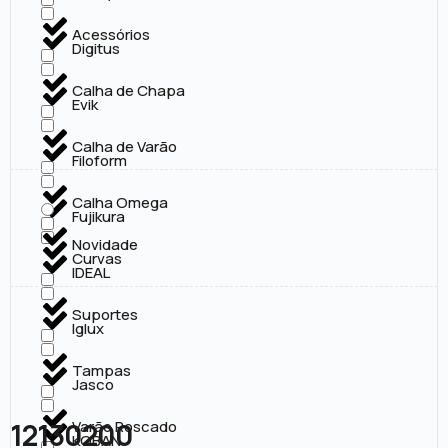
Acessórios
Digitus
Calha de Chapa
Evik
Calha de Varão
Filoform
Calha Omega
Fujikura
Novidade
Curvas
IDEAL
Suportes
Iglux
Tampas
Jasco
12130200
Varão Roscado
KOBAN