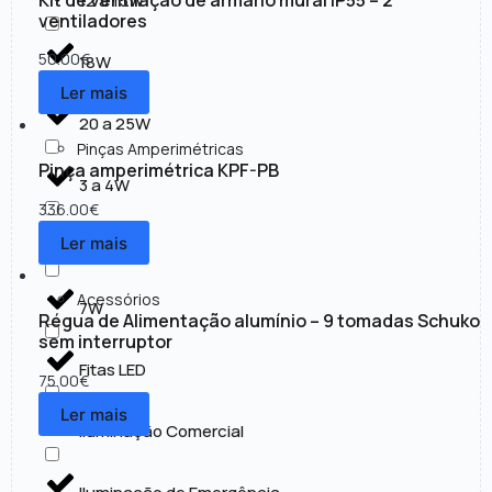
12 a 15W
ventiladores
50.00
€
18W
Ler mais
20 a 25W
Pinças Amperimétricas
Pinça amperimétrica KPF-PB
3 a 4W
336.00
€
Ler mais
30 a 50W
Acessórios
7W
Régua de Alimentação alumínio – 9 tomadas Schuko
sem interruptor
Fitas LED
75.00
€
Ler mais
Iluminação Comercial