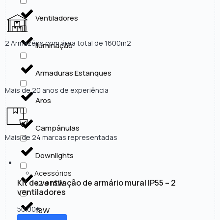
Ventiladores
2 Armazéns com área total de 1600m2
Iluminação
Armaduras Estanques
Mais de 20 anos de experiência
Aros
Campânulas
Mais de 24 marcas representadas
Downlights
Acessórios
Kit de ventilação de armário mural IP55 – 2
12 a 15W
ventiladores
50.00
€
18W