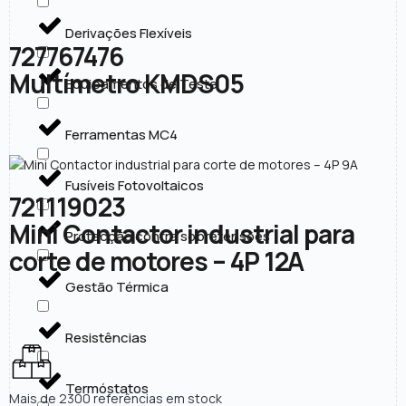
Derivações Flexíveis
727767476
Multímetro KMDS05
Equipamentos de Teste
Ferramentas MC4
Fusíveis Fotovoltaicos
721119023
Mini Contactor industrial para
Protecção contra sobretensões
corte de motores – 4P 12A
Gestão Térmica
Resistências
Termóstatos
Mais de 2300 referências em stock