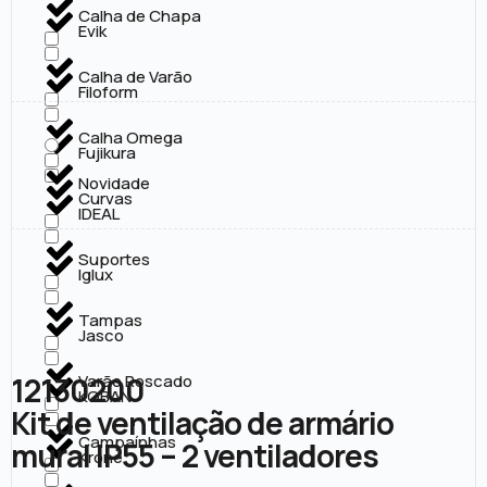
Calha de Chapa
Evik
Calha de Varão
Filoform
Calha Omega
Fujikura
Novidade
Curvas
IDEAL
Suportes
Iglux
Tampas
Jasco
12130200
Varão Roscado
KOBAN
Kit de ventilação de armário
Campaínhas
mural IP55 – 2 ventiladores
Krone