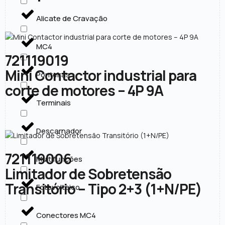
Alicate de Cravação
MC4
721119019
Mini Contactor industrial para
Ponteiras
corte de motores – 4P 9A
Terminais
Descarnador
721119006
Multifunções
Limitador de Sobretensão
Transitório – Tipo 2+3 (1+N/PE)
Fotovoltaico
Conectores MC4