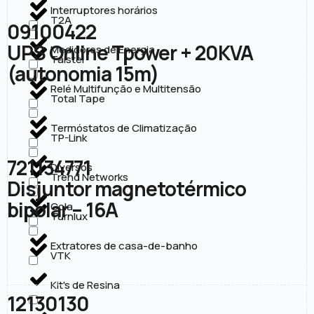
Interruptores horários
T2A
09100422
UPS Online Tpower + 20KVA
Medidores de Energia
Taistel
(autonomia 15m)
Relé Multifunção e Multitensão
Total Tape
Termóstatos de Climatização
TP-Link
721134771
Diversos
Trend Networks
Disjuntor magnetotérmico
bipolar – 16A
Cola
Turnlux
Extratores de casa-de-banho
VTK
Kit's de Resina
12130130