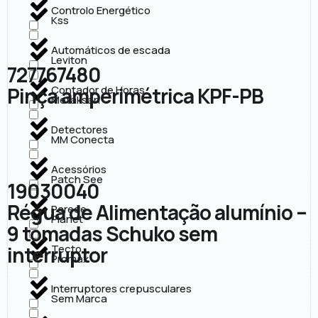
Controlo Energético
Kss
Automáticos de escada
Leviton
727767480
Pinça amperimétrica KPF-PB
Contador de Horas
Metaksan
Detectores
MM Conecta
Acessórios
Patch See
19030040
Régua de Alimentação alumínio –
Parede
Planet
9 tomadas Schuko sem
interruptor
Tecto
Promax
Interruptores crepusculares
Sem Marca