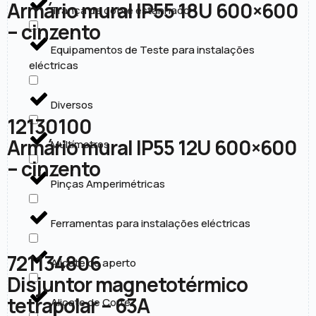
Armário mural IP55 18U 600×600
Trança de cobre estanhado
– cinzento
Equipamentos de Teste para instalações
eléctricas
Diversos
12130100
Armário mural IP55 12U 600×600
Multímetros
– cinzento
Pinças Amperimétricas
Ferramentas para instalações eléctricas
721134806
Alicate de aperto
Disjuntor magnetotérmico
tetrapolar – 63A
Alicate de Corte