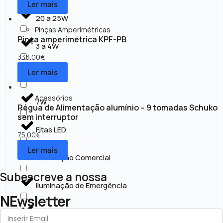
Ler mais
20 a 25W
Pinças Amperimétricas
Pinça amperimétrica KPF-PB
3 a 4W
336.00
€
Ler mais
30 a 50W
Acessórios
7W
Régua de Alimentação alumínio – 9 tomadas Schuko
sem interruptor
Fitas LED
75.00
€
Ler mais
Iluminação Comercial
Subescreve a nossa
Iluminação de Emergência
NEwsletter
Iluminação Exterior