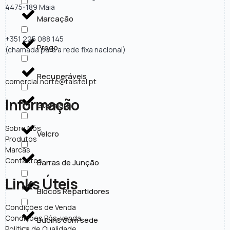
4475-189 Maia
Marcação
+351 225 088 145
Prego
(chamada para a rede fixa nacional)
Recuperáveis
comercial.norte@taistel.pt
Informação
Standard
Sobre Nós
Velcro
Produtos
Marcas
Contactos
Barras de Junção
Links Úteis
Blocos Repartidores
Condições de Venda
Condições Pós-venda
Bucins com sede
Politica de Qualidade