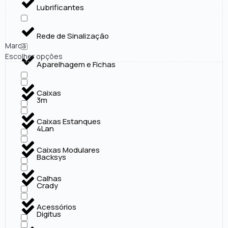
Lubrificantes
Rede de Sinalização
Marca
Escolher opções
Aparelhagem e Fichas
Caixas
3m
Caixas Estanques
4Lan
Caixas Modulares
Backsys
Calhas
Crady
Acessórios
Digitus