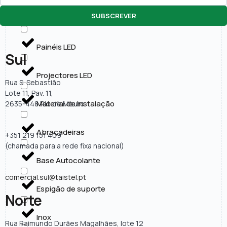
SUBSCREVER
Lâmpadas LED
Painéis LED
Sul
Projectores LED
Rua S. Sebastião
Lote 11, Pav. 11,
Material de Instalação
2635-448 Rio de Mouro
Abraçadeiras
+351 219 151 409
(chamada para a rede fixa nacional)
Base Autocolante
comercial.sul@taistel.pt
Espigão de suporte
Norte
Inox
Rua Raimundo Durães Magalhães, lote 12