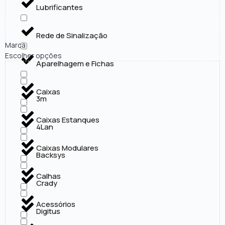
Lubrificantes
Rede de Sinalização
Marca
Escolher opções
Aparelhagem e Fichas
Caixas
3m
Caixas Estanques
4Lan
Caixas Modulares
Backsys
Calhas
Crady
Acessórios
Digitus