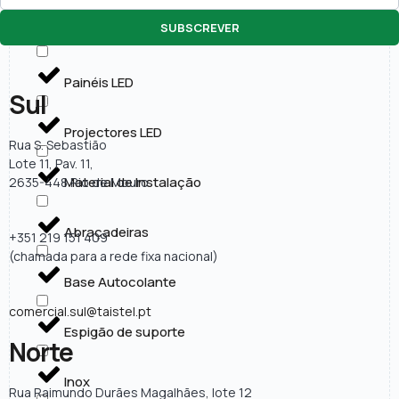
SUBSCREVER
Lâmpadas LED
Painéis LED
Sul
Projectores LED
Rua S. Sebastião
Lote 11, Pav. 11,
Material de Instalação
2635-448 Rio de Mouro
Abraçadeiras
+351 219 151 409
(chamada para a rede fixa nacional)
Base Autocolante
comercial.sul@taistel.pt
Espigão de suporte
Norte
Inox
Rua Raimundo Durães Magalhães, lote 12