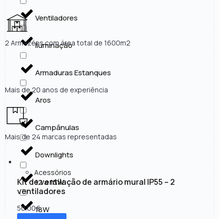
Ventiladores
2 Armazéns com área total de 1600m2
Iluminação
Armaduras Estanques
Mais de 20 anos de experiência
Aros
Campânulas
Mais de 24 marcas representadas
Downlights
Acessórios
Kit de ventilação de armário mural IP55 – 2
12 a 15W
ventiladores
50.00
€
18W