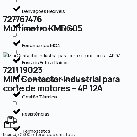
Derivações Flexíveis
727767476
Multímetro KMDS05
Equipamentos de Teste
Ferramentas MC4
Fusíveis Fotovoltaicos
721119023
Mini Contactor industrial para
Protecção contra sobretensões
corte de motores – 4P 12A
Gestão Térmica
Resistências
Termóstatos
Mais de 2300 referências em stock