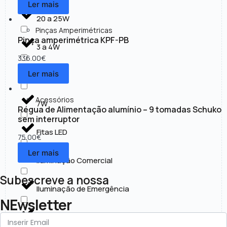
Ler mais
20 a 25W
Pinças Amperimétricas
Pinça amperimétrica KPF-PB
3 a 4W
336.00
€
Ler mais
30 a 50W
Acessórios
7W
Régua de Alimentação alumínio – 9 tomadas Schuko
sem interruptor
Fitas LED
75.00
€
Ler mais
Iluminação Comercial
Subescreve a nossa
Iluminação de Emergência
NEwsletter
Iluminação Exterior