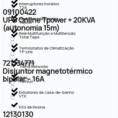
Interruptores horários
T2A
09100422
UPS Online Tpower + 20KVA
Medidores de Energia
Taistel
(autonomia 15m)
Relé Multifunção e Multitensão
Total Tape
Termóstatos de Climatização
TP-Link
721134771
Diversos
Trend Networks
Disjuntor magnetotérmico
bipolar – 16A
Cola
Turnlux
Extratores de casa-de-banho
VTK
Kit's de Resina
12130130