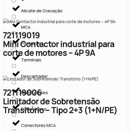
Alicate de Cravação
MC4
721119019
Mini Contactor industrial para
Ponteiras
corte de motores – 4P 9A
Terminais
Descarnador
721119006
Multifunções
Limitador de Sobretensão
Transitório – Tipo 2+3 (1+N/PE)
Fotovoltaico
Conectores MC4