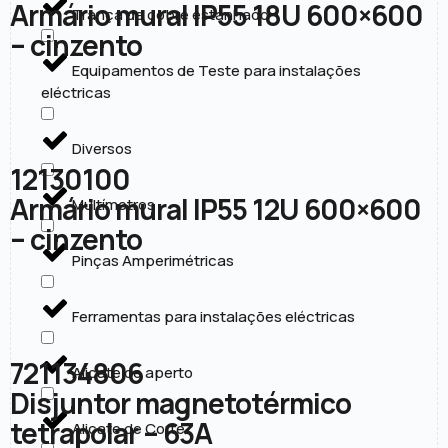
Armário mural IP55 18U 600×600
Trança de cobre estanhado
– cinzento
Equipamentos de Teste para instalações
eléctricas
Diversos
12130100
Armário mural IP55 12U 600×600
Multímetros
– cinzento
Pinças Amperimétricas
Ferramentas para instalações eléctricas
721134806
Alicate de aperto
Disjuntor magnetotérmico
tetrapolar – 63A
Alicate de Corte