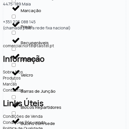
4475-189 Maia
Marcação
+351 225 088 145
Prego
(chamada para a rede fixa nacional)
Recuperáveis
comercial.norte@taistel.pt
Informação
Standard
Sobre Nós
Velcro
Produtos
Marcas
Contactos
Barras de Junção
Links Úteis
Blocos Repartidores
Condições de Venda
Condições Pós-venda
Bucins com sede
Politica de Qualidade