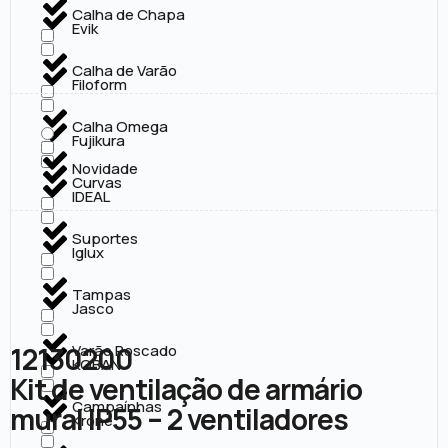
Calha de Chapa
Evik
Calha de Varão
Filoform
Calha Omega
Fujikura
Novidade
Curvas
IDEAL
Suportes
Iglux
Tampas
Jasco
12130200
Varão Roscado
KOBAN
Kit de ventilação de armário
Campaínhas
mural IP55 – 2 ventiladores
Krone