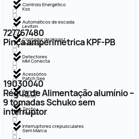
Controlo Energético
Kss
Automáticos de escada
Leviton
727767480
Pinça amperimétrica KPF-PB
Contador de Horas
Metaksan
Detectores
MM Conecta
Acessórios
Patch See
19030040
Régua de Alimentação alumínio –
Parede
Planet
9 tomadas Schuko sem
interruptor
Tecto
Promax
Interruptores crepusculares
Sem Marca