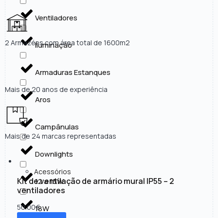
Ventiladores
2 Armazéns com área total de 1600m2
Iluminação
Armaduras Estanques
Mais de 20 anos de experiência
Aros
Campânulas
Mais de 24 marcas representadas
Downlights
Acessórios
Kit de ventilação de armário mural IP55 – 2
12 a 15W
ventiladores
50.00
€
18W