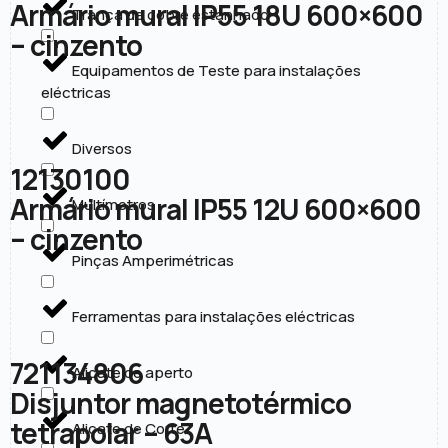
Armário mural IP55 18U 600×600
Trança de cobre estanhado
– cinzento
Equipamentos de Teste para instalações
eléctricas
Diversos
12130100
Armário mural IP55 12U 600×600
Multímetros
– cinzento
Pinças Amperimétricas
Ferramentas para instalações eléctricas
721134806
Alicate de aperto
Disjuntor magnetotérmico
tetrapolar – 63A
Alicate de Corte