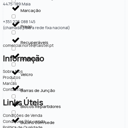
4475-189 Maia
Marcação
+351 225 088 145
Prego
(chamada para a rede fixa nacional)
Recuperáveis
comercial.norte@taistel.pt
Informação
Standard
Sobre Nós
Velcro
Produtos
Marcas
Contactos
Barras de Junção
Links Úteis
Blocos Repartidores
Condições de Venda
Condições Pós-venda
Bucins com sede
Politica de Qualidade