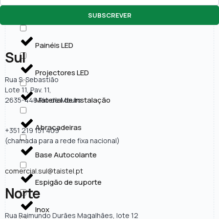
SUBSCREVER
Lâmpadas LED
Painéis LED
Sul
Projectores LED
Rua S. Sebastião
Lote 11, Pav. 11,
Material de Instalação
2635-448 Rio de Mouro
Abraçadeiras
+351 219 151 409
(chamada para a rede fixa nacional)
Base Autocolante
comercial.sul@taistel.pt
Espigão de suporte
Norte
Inox
Rua Raimundo Durães Magalhães, lote 12