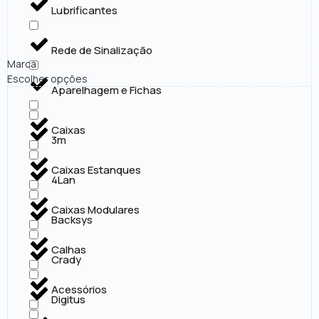
Lubrificantes
Rede de Sinalização
Marca
Escolher opções
Aparelhagem e Fichas
Caixas
3m
Caixas Estanques
4Lan
Caixas Modulares
Backsys
Calhas
Crady
Acessórios
Digitus