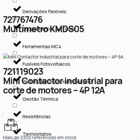
Derivações Flexíveis
727767476
Multímetro KMDS05
Equipamentos de Teste
Ferramentas MC4
Fusíveis Fotovoltaicos
721119023
Mini Contactor industrial para
Protecção contra sobretensões
corte de motores – 4P 12A
Gestão Térmica
Resistências
Termóstatos
Mais de 2300 referências em stock