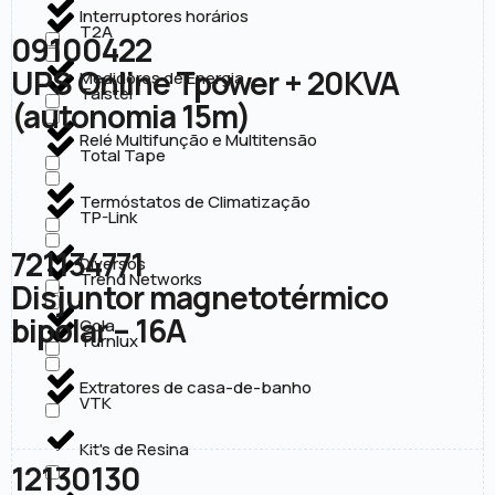
Interruptores horários
T2A
09100422
UPS Online Tpower + 20KVA
Medidores de Energia
Taistel
(autonomia 15m)
Relé Multifunção e Multitensão
Total Tape
Termóstatos de Climatização
TP-Link
721134771
Diversos
Trend Networks
Disjuntor magnetotérmico
bipolar – 16A
Cola
Turnlux
Extratores de casa-de-banho
VTK
Kit's de Resina
12130130