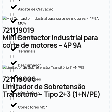
Alicate de Cravação
MC4
721119019
Mini Contactor industrial para
Ponteiras
corte de motores – 4P 9A
Terminais
Descarnador
721119006
Multifunções
Limitador de Sobretensão
Transitório – Tipo 2+3 (1+N/PE)
Fotovoltaico
Conectores MC4