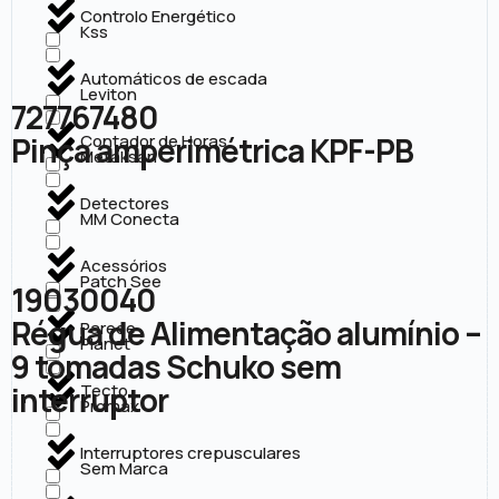
Controlo Energético
Kss
Automáticos de escada
Leviton
727767480
Pinça amperimétrica KPF-PB
Contador de Horas
Metaksan
Detectores
MM Conecta
Acessórios
Patch See
19030040
Régua de Alimentação alumínio –
Parede
Planet
9 tomadas Schuko sem
interruptor
Tecto
Promax
Interruptores crepusculares
Sem Marca