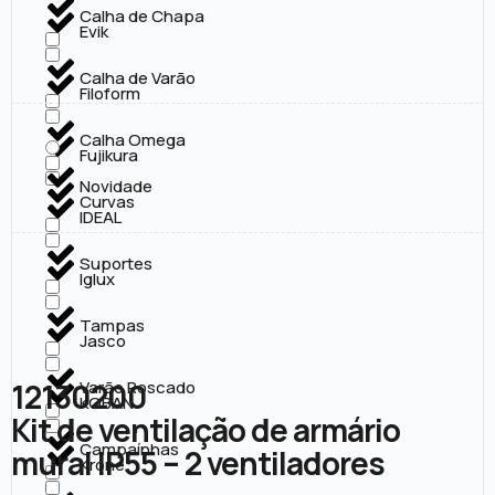
Calha de Chapa
Evik
Calha de Varão
Filoform
Calha Omega
Fujikura
Novidade
Curvas
IDEAL
Suportes
Iglux
Tampas
Jasco
12130200
Varão Roscado
KOBAN
Kit de ventilação de armário
Campaínhas
mural IP55 – 2 ventiladores
Krone