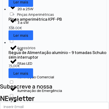
Ler mais
20 a 25W
Pinças Amperimétricas
Pinça amperimétrica KPF-PB
3 a 4W
336.00
€
Ler mais
30 a 50W
Acessórios
7W
Régua de Alimentação alumínio – 9 tomadas Schuko
sem interruptor
Fitas LED
75.00
€
Ler mais
Iluminação Comercial
Subescreve a nossa
Iluminação de Emergência
NEwsletter
Iluminação Exterior