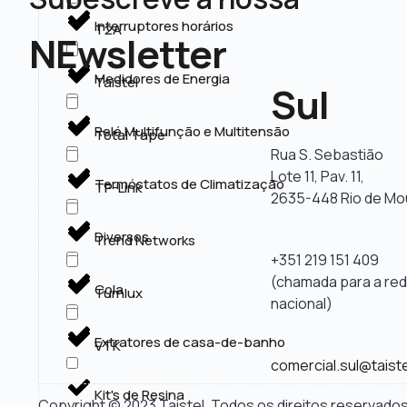
Interruptores horários
T2A
NEwsletter
Medidores de Energia
Taistel
Sul
Relé Multifunção e Multitensão
Total Tape
Rua S. Sebastião
Lote 11, Pav. 11,
Termóstatos de Climatização
TP-Link
2635-448 Rio de Mo
Diversos
Trend Networks
+351 219 151 409
(chamada para a red
Cola
Turnlux
nacional)
Extratores de casa-de-banho
VTK
comercial.sul@taiste
Kit's de Resina
Copyright © 2023 Taistel, Todos os direitos reservado