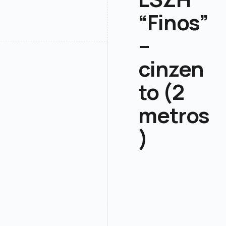
“Finos”
–
cinzen
to (2
metros
)