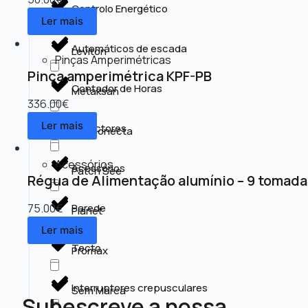
Controlo Energético
Kss
Ler mais
Automáticos de escada
Leviton
Pinças Amperimétricas
Pinça amperimétrica KPF-PB
Contador de Horas
Metaksan
336.00
€
Ler mais
Detectores
MM Conecta
Acessórios
Acessórios
Patch See
Régua de Alimentação alumínio – 9 tomada
75.00
€
Parede
Planet
Ler mais
Tecto
Promax
Interruptores crepusculares
Sem Marca
Subescreve a nossa