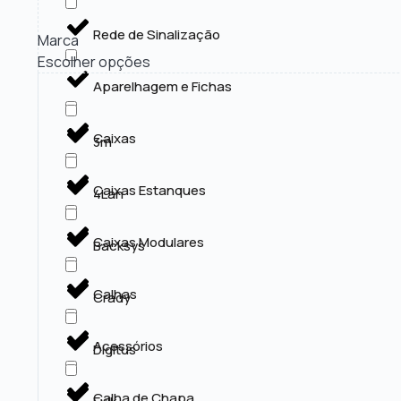
Rede de Sinalização
Marca
Escolher opções
Aparelhagem e Fichas
Caixas
3m
Caixas Estanques
4Lan
Caixas Modulares
Backsys
Calhas
Crady
Acessórios
Digitus
Calha de Chapa