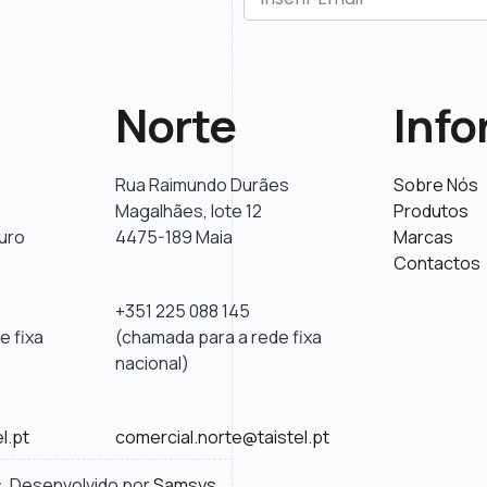
Norte
Inf
Rua Raimundo Durães
Sobre Nós
Magalhães, lote 12
Produtos
uro
4475-189 Maia
Marcas
Contactos
+351 225 088 145
e fixa
(chamada para a rede fixa
nacional)
l.pt
comercial.norte@taistel.pt
s. Desenvolvido por
Samsys