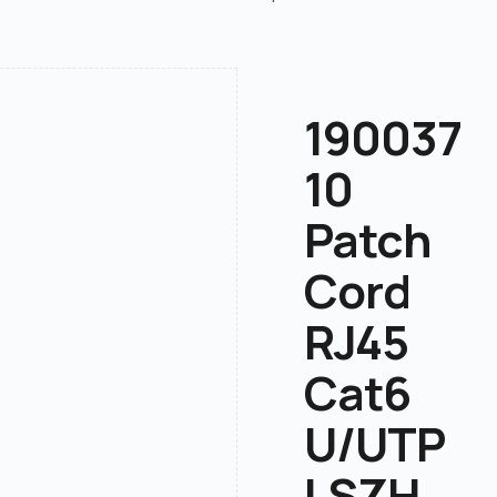
190037
10
Patch
Cord
RJ45
Cat6
U/UTP
LSZH