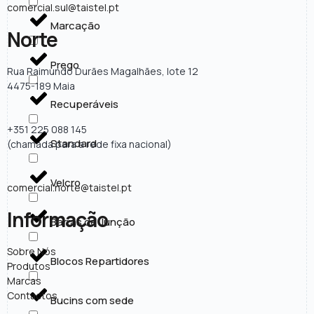
comercial.sul@taistel.pt
Marcação
Norte
Prego
Rua Raimundo Durães Magalhães, lote 12
4475-189 Maia
Recuperáveis
+351 225 088 145
Standard
(chamada para a rede fixa nacional)
Velcro
comercial.norte@taistel.pt
Informação
Barras de Junção
Sobre Nós
Blocos Repartidores
Produtos
Marcas
Contactos
Bucins com sede