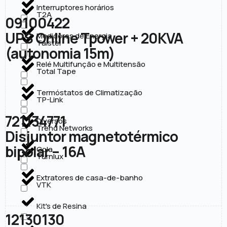
Interruptores horários
T2A
09100422
UPS Online Tpower + 20KVA
Medidores de Energia
Taistel
(autonomia 15m)
Relé Multifunção e Multitensão
Total Tape
Termóstatos de Climatização
TP-Link
721134771
Diversos
Trend Networks
Disjuntor magnetotérmico
bipolar – 16A
Cola
Turnlux
Extratores de casa-de-banho
VTK
Kit's de Resina
12130130