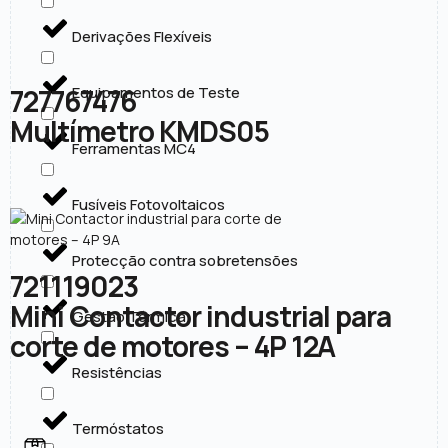
Derivações Flexíveis
727767476
Equipamentos de Teste
Multímetro KMDS05
Ferramentas MC4
Fusíveis Fotovoltaicos
Protecção contra sobretensões
721119023
Mini Contactor industrial para
Gestão Térmica
corte de motores – 4P 12A
Resistências
Termóstatos