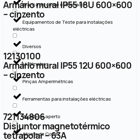
Armário mural IP55 18U 600×600
Trança de cobre estanhado
– cinzento
Equipamentos de Teste para instalações
eléctricas
Diversos
12130100
Armário mural IP55 12U 600×600
Multímetros
– cinzento
Pinças Amperimétricas
Ferramentas para instalações eléctricas
721134806
Alicate de aperto
Disjuntor magnetotérmico
tetrapolar – 63A
Alicate de Corte