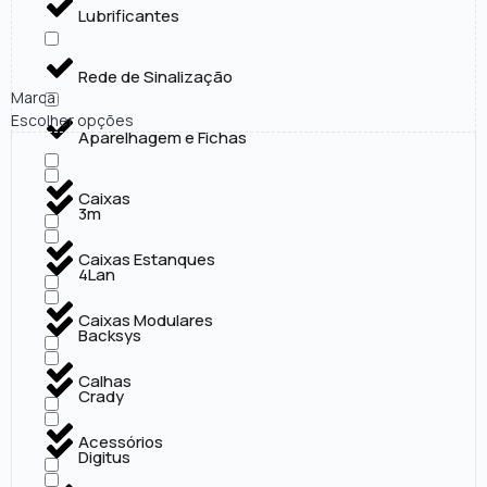
Lubrificantes
Rede de Sinalização
Marca
Escolher opções
Aparelhagem e Fichas
Caixas
3m
Caixas Estanques
4Lan
Caixas Modulares
Backsys
Calhas
Crady
Acessórios
Digitus