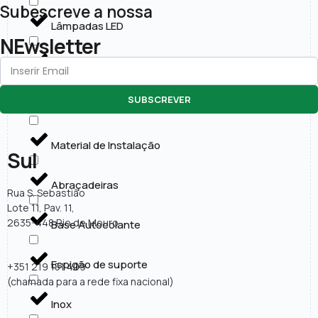
Subescreve a nossa
Lâmpadas LED
NEwsletter
Painéis LED
SUBSCREVER
Projectores LED
Material de Instalação
Sul
Abraçadeiras
Rua S. Sebastião
Lote 11, Pav. 11,
2635-448 Rio de Mouro
Base Autocolante
Espigão de suporte
+351 219 151 409
(chamada para a rede fixa nacional)
Inox