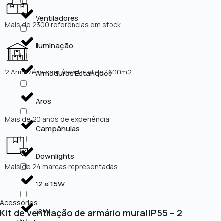
Ventiladores
Mais de 2300 referências em stock
Iluminação
2 Armazéns com área total de 1600m2
Armaduras Estanques
Aros
Mais de 20 anos de experiência
Campânulas
Downlights
Mais de 24 marcas representadas
12 a 15W
Acessórios
18W
Kit de ventilação de armário mural IP55 – 2