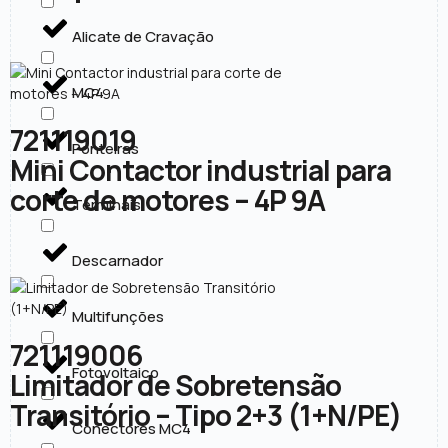
Alicate de Cravação
MC4
721119019
Ponteiras
Mini Contactor industrial para
corte de motores – 4P 9A
Terminais
Descarnador
Multifunções
721119006
Fotovoltaico
Limitador de Sobretensão
Transitório – Tipo 2+3 (1+N/PE)
Conectores MC4