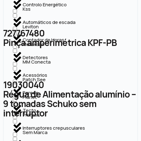
Controlo Energético
Kss
Automáticos de escada
Leviton
727767480
Pinça amperimétrica KPF-PB
Contador de Horas
Metaksan
Detectores
MM Conecta
Acessórios
Patch See
19030040
Régua de Alimentação alumínio –
Parede
Planet
9 tomadas Schuko sem
interruptor
Tecto
Promax
Interruptores crepusculares
Sem Marca