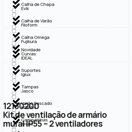
Calha de Chapa
Evik
Calha de Varão
Filoform
Calha Omega
Fujikura
Novidade
Curvas
IDEAL
Suportes
Iglux
Tampas
Jasco
12130200
Varão Roscado
KOBAN
Kit de ventilação de armário
Campaínhas
mural IP55 – 2 ventiladores
Krone