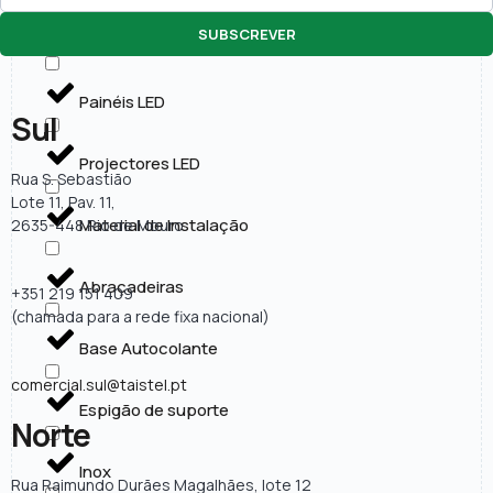
SUBSCREVER
Lâmpadas LED
Painéis LED
Sul
Projectores LED
Rua S. Sebastião
Lote 11, Pav. 11,
Material de Instalação
2635-448 Rio de Mouro
Abraçadeiras
+351 219 151 409
(chamada para a rede fixa nacional)
Base Autocolante
comercial.sul@taistel.pt
Espigão de suporte
Norte
Inox
Rua Raimundo Durães Magalhães, lote 12