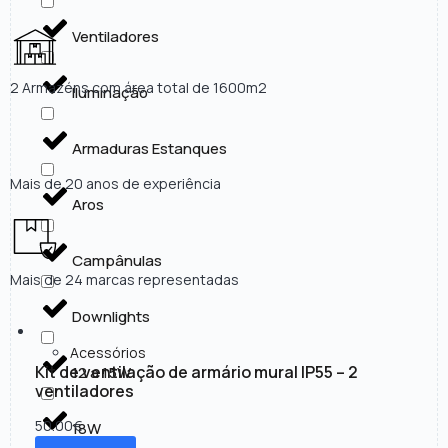
Ventiladores
2 Armazéns com área total de 1600m2
Iluminação
Armaduras Estanques
Mais de 20 anos de experiência
Aros
Campânulas
Mais de 24 marcas representadas
Downlights
Acessórios
Kit de ventilação de armário mural IP55 – 2
12 a 15W
ventiladores
50.00
€
18W