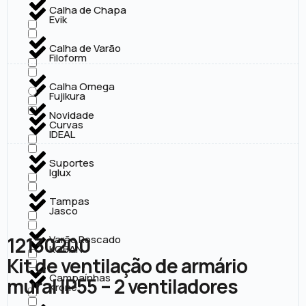
Calha de Chapa
Evik
Calha de Varão
Filoform
Calha Omega
Fujikura
Novidade
Curvas
IDEAL
Suportes
Iglux
Tampas
Jasco
12130200
Varão Roscado
KOBAN
Kit de ventilação de armário
Campaínhas
mural IP55 – 2 ventiladores
Krone