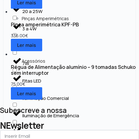
Ler mais
20 a 25W
Pinças Amperimétricas
Pinça amperimétrica KPF-PB
3 a 4W
336.00
€
Ler mais
30 a 50W
Acessórios
7W
Régua de Alimentação alumínio – 9 tomadas Schuko
sem interruptor
Fitas LED
75.00
€
Ler mais
Iluminação Comercial
Subescreve a nossa
Iluminação de Emergência
NEwsletter
Iluminação Exterior