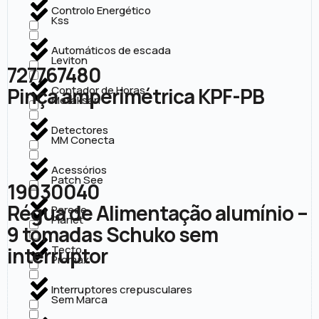
Controlo Energético
Kss
Automáticos de escada
Leviton
727767480
Pinça amperimétrica KPF-PB
Contador de Horas
Metaksan
Detectores
MM Conecta
Acessórios
Patch See
19030040
Régua de Alimentação alumínio –
Parede
Planet
9 tomadas Schuko sem
interruptor
Tecto
Promax
Interruptores crepusculares
Sem Marca