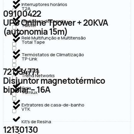
Interruptores horários
T2A
09100422
UPS Online Tpower + 20KVA
Medidores de Energia
Taistel
(autonomia 15m)
Relé Multifunção e Multitensão
Total Tape
Termóstatos de Climatização
TP-Link
721134771
Diversos
Trend Networks
Disjuntor magnetotérmico
bipolar – 16A
Cola
Turnlux
Extratores de casa-de-banho
VTK
Kit's de Resina
12130130