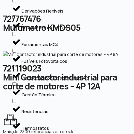
Derivações Flexíveis
727767476
Multímetro KMDS05
Equipamentos de Teste
Ferramentas MC4
Fusíveis Fotovoltaicos
721119023
Mini Contactor industrial para
Protecção contra sobretensões
corte de motores – 4P 12A
Gestão Térmica
Resistências
Termóstatos
Mais de 2300 referências em stock