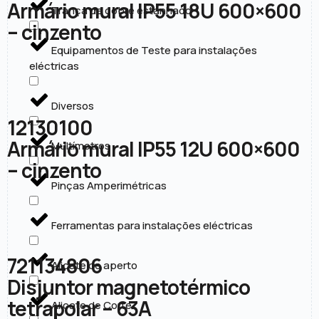
Armário mural IP55 18U 600×600
Trança de cobre estanhado
– cinzento
Equipamentos de Teste para instalações
eléctricas
Diversos
12130100
Armário mural IP55 12U 600×600
Multímetros
– cinzento
Pinças Amperimétricas
Ferramentas para instalações eléctricas
721134806
Alicate de aperto
Disjuntor magnetotérmico
tetrapolar – 63A
Alicate de Corte