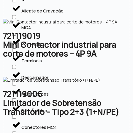
Alicate de Cravação
MC4
721119019
Mini Contactor industrial para
Ponteiras
corte de motores – 4P 9A
Terminais
Descarnador
721119006
Multifunções
Limitador de Sobretensão
Transitório – Tipo 2+3 (1+N/PE)
Fotovoltaico
Conectores MC4