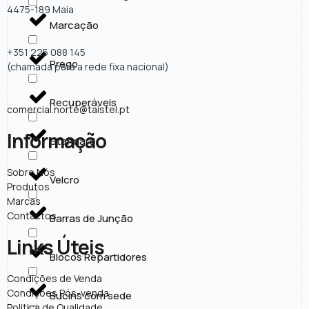
4475-189 Maia
Marcação
+351 225 088 145
Prego
(chamada para a rede fixa nacional)
Recuperáveis
comercial.norte@taistel.pt
Informação
Standard
Sobre Nós
Velcro
Produtos
Marcas
Contactos
Barras de Junção
Links Úteis
Blocos Repartidores
Condições de Venda
Condições Pós-venda
Bucins com sede
Politica de Qualidade