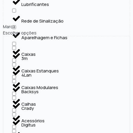
Lubrificantes
Rede de Sinalização
Marca
Escolher opções
Aparelhagem e Fichas
Caixas
3m
Caixas Estanques
4Lan
Caixas Modulares
Backsys
Calhas
Crady
Acessórios
Digitus