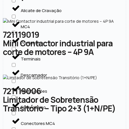
Alicate de Cravação
MC4
721119019
Mini Contactor industrial para
Ponteiras
corte de motores – 4P 9A
Terminais
Descarnador
721119006
Multifunções
Limitador de Sobretensão
Transitório – Tipo 2+3 (1+N/PE)
Fotovoltaico
Conectores MC4