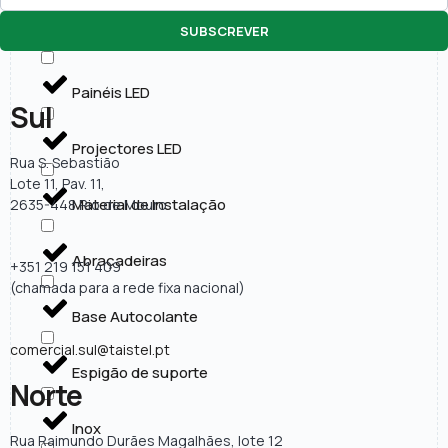
SUBSCREVER
Lâmpadas LED
Painéis LED
Sul
Projectores LED
Rua S. Sebastião
Lote 11, Pav. 11,
Material de Instalação
2635-448 Rio de Mouro
Abraçadeiras
+351 219 151 409
(chamada para a rede fixa nacional)
Base Autocolante
comercial.sul@taistel.pt
Espigão de suporte
Norte
Inox
Rua Raimundo Durães Magalhães, lote 12