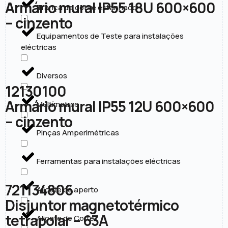
Armário mural IP55 18U 600×600
Trança de cobre estanhado
– cinzento
Equipamentos de Teste para instalações
eléctricas
Diversos
12130100
Armário mural IP55 12U 600×600
Multímetros
– cinzento
Pinças Amperimétricas
Ferramentas para instalações eléctricas
721134806
Alicate de aperto
Disjuntor magnetotérmico
tetrapolar – 63A
Alicate de Corte