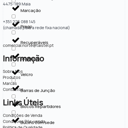
4475-189 Maia
Marcação
+351 225 088 145
Prego
(chamada para a rede fixa nacional)
Recuperáveis
comercial.norte@taistel.pt
Informação
Standard
Sobre Nós
Velcro
Produtos
Marcas
Contactos
Barras de Junção
Links Úteis
Blocos Repartidores
Condições de Venda
Condições Pós-venda
Bucins com sede
Politica de Qualidade