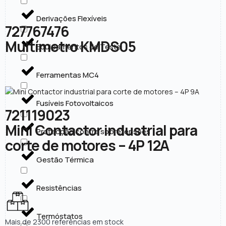
Derivações Flexíveis
727767476
Multímetro KMDS05
Equipamentos de Teste
Ferramentas MC4
Fusíveis Fotovoltaicos
721119023
Mini Contactor industrial para
Protecção contra sobretensões
corte de motores – 4P 12A
Gestão Térmica
Resistências
Termóstatos
Mais de 2300 referências em stock