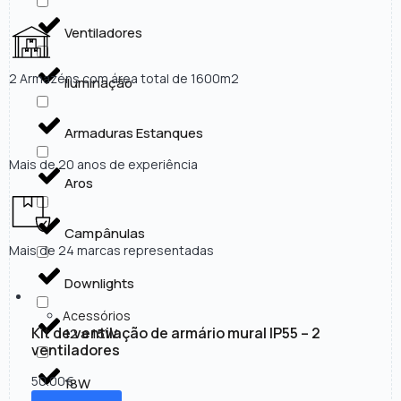
Ventiladores
2 Armazéns com área total de 1600m2
Iluminação
Armaduras Estanques
Mais de 20 anos de experiência
Aros
Campânulas
Mais de 24 marcas representadas
Downlights
Acessórios
Kit de ventilação de armário mural IP55 – 2
12 a 15W
ventiladores
50.00
€
18W