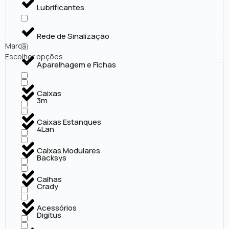
Lubrificantes
Rede de Sinalização
Marca
Escolher opções
Aparelhagem e Fichas
Caixas
3m
Caixas Estanques
4Lan
Caixas Modulares
Backsys
Calhas
Crady
Acessórios
Digitus