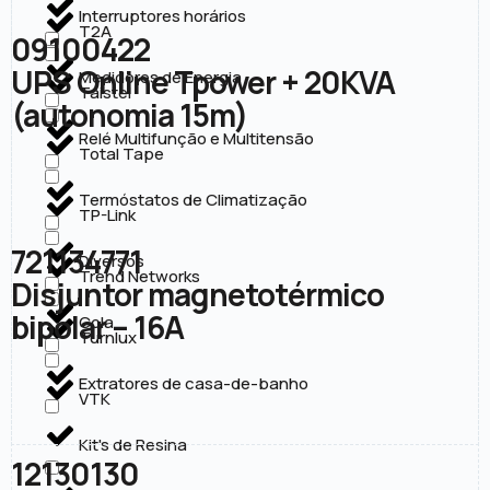
Interruptores horários
T2A
09100422
UPS Online Tpower + 20KVA
Medidores de Energia
Taistel
(autonomia 15m)
Relé Multifunção e Multitensão
Total Tape
Termóstatos de Climatização
TP-Link
721134771
Diversos
Trend Networks
Disjuntor magnetotérmico
bipolar – 16A
Cola
Turnlux
Extratores de casa-de-banho
VTK
Kit's de Resina
12130130