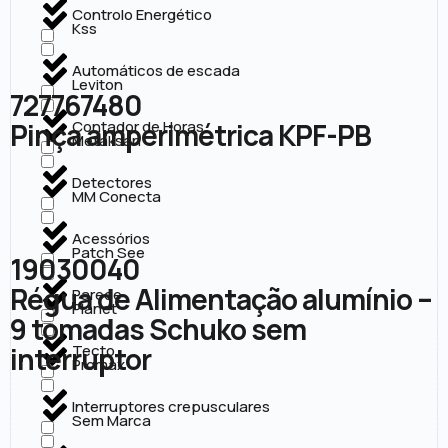
Controlo Energético
Kss
Automáticos de escada
Leviton
727767480
Pinça amperimétrica KPF-PB
Contador de Horas
Metaksan
Detectores
MM Conecta
Acessórios
Patch See
19030040
Régua de Alimentação alumínio –
Parede
Planet
9 tomadas Schuko sem
interruptor
Tecto
Promax
Interruptores crepusculares
Sem Marca