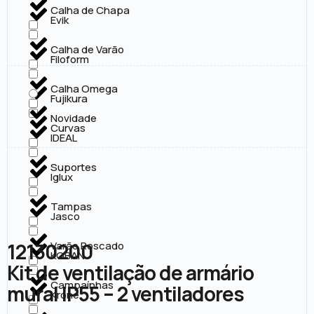
Calha de Chapa
Evik
Calha de Varão
Filoform
Calha Omega
Fujikura
Novidade
Curvas
IDEAL
Suportes
Iglux
Tampas
Jasco
12130200
Varão Roscado
KOBAN
Kit de ventilação de armário
Campaínhas
mural IP55 – 2 ventiladores
Krone