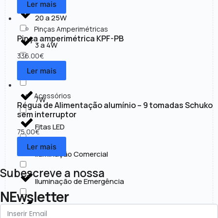
Ler mais
20 a 25W
Pinças Amperimétricas
Pinça amperimétrica KPF-PB
3 a 4W
336.00
€
Ler mais
30 a 50W
Acessórios
7W
Régua de Alimentação alumínio – 9 tomadas Schuko
sem interruptor
Fitas LED
75.00
€
Ler mais
Iluminação Comercial
Subescreve a nossa
Iluminação de Emergência
NEwsletter
Iluminação Exterior