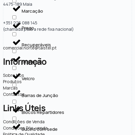
4475-189 Maia
Marcação
+351 225 088 145
Prego
(chamada para a rede fixa nacional)
Recuperáveis
comercial.norte@taistel.pt
Informação
Standard
Sobre Nós
Velcro
Produtos
Marcas
Contactos
Barras de Junção
Links Úteis
Blocos Repartidores
Condições de Venda
Condições Pós-venda
Bucins com sede
Politica de Qualidade