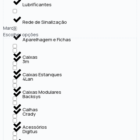
Lubrificantes
Rede de Sinalização
Marca
Escolher opções
Aparelhagem e Fichas
Caixas
3m
Caixas Estanques
4Lan
Caixas Modulares
Backsys
Calhas
Crady
Acessórios
Digitus