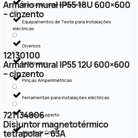
Armário mural IP55 18U 600×600
Trança de cobre estanhado
– cinzento
Equipamentos de Teste para instalações
eléctricas
Diversos
12130100
Armário mural IP55 12U 600×600
Multímetros
– cinzento
Pinças Amperimétricas
Ferramentas para instalações eléctricas
721134806
Alicate de aperto
Disjuntor magnetotérmico
tetrapolar – 63A
Alicate de Corte