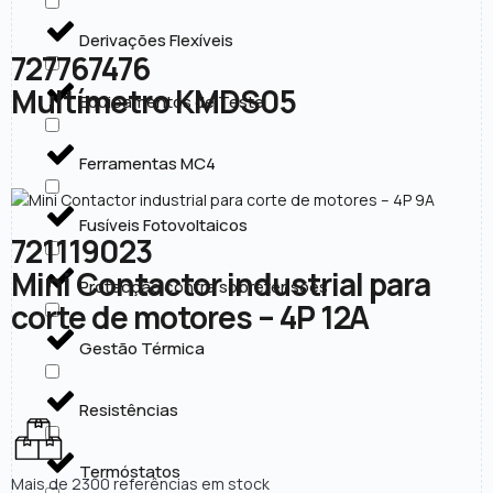
Derivações Flexíveis
727767476
Multímetro KMDS05
Equipamentos de Teste
Ferramentas MC4
Fusíveis Fotovoltaicos
721119023
Mini Contactor industrial para
Protecção contra sobretensões
corte de motores – 4P 12A
Gestão Térmica
Resistências
Termóstatos
Mais de 2300 referências em stock