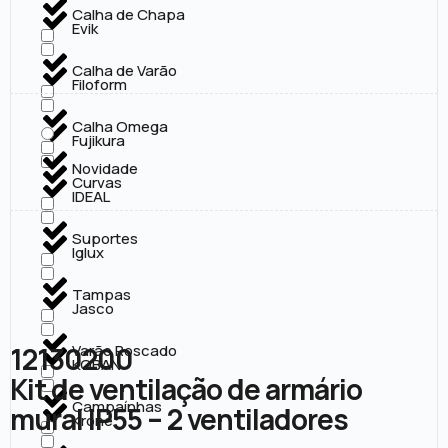
Calha de Chapa
Evik
Calha de Varão
Filoform
Calha Omega
Fujikura
Novidade
Curvas
IDEAL
Suportes
Iglux
Tampas
Jasco
12130200
Varão Roscado
KOBAN
Kit de ventilação de armário
Campaínhas
mural IP55 – 2 ventiladores
Krone