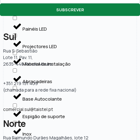
SUBSCREVER
Lâmpadas LED
Painéis LED
Sul
Projectores LED
Rua S. Sebastião
Lote 11, Pav. 11,
Material de Instalação
2635-448 Rio de Mouro
Abraçadeiras
+351 219 151 409
(chamada para a rede fixa nacional)
Base Autocolante
comercial.sul@taistel.pt
Espigão de suporte
Norte
Inox
Rua Raimundo Durães Magalhães, lote 12