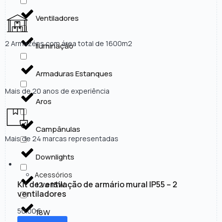
Ventiladores
2 Armazéns com área total de 1600m2
Iluminação
Armaduras Estanques
Mais de 20 anos de experiência
Aros
Campânulas
Mais de 24 marcas representadas
Downlights
Acessórios
Kit de ventilação de armário mural IP55 – 2
12 a 15W
ventiladores
50.00
€
18W