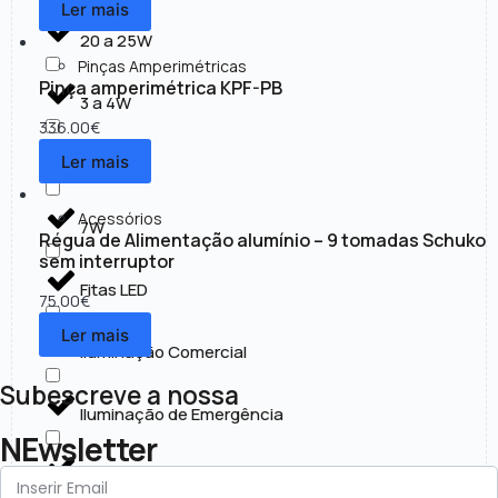
Ler mais
20 a 25W
Pinças Amperimétricas
Pinça amperimétrica KPF-PB
3 a 4W
336.00
€
Ler mais
30 a 50W
Acessórios
7W
Régua de Alimentação alumínio – 9 tomadas Schuko
sem interruptor
Fitas LED
75.00
€
Ler mais
Iluminação Comercial
Subescreve a nossa
Iluminação de Emergência
NEwsletter
Iluminação Exterior