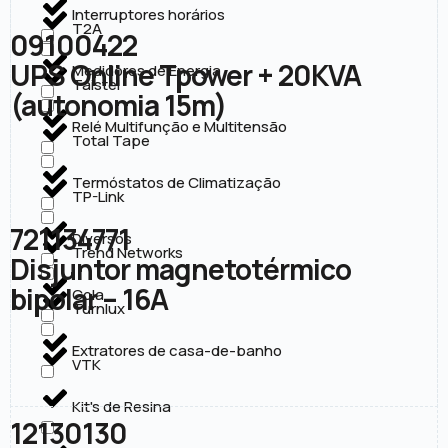
Interruptores horários
T2A
09100422
UPS Online Tpower + 20KVA
Medidores de Energia
Taistel
(autonomia 15m)
Relé Multifunção e Multitensão
Total Tape
Termóstatos de Climatização
TP-Link
721134771
Diversos
Trend Networks
Disjuntor magnetotérmico
bipolar – 16A
Cola
Turnlux
Extratores de casa-de-banho
VTK
Kit's de Resina
12130130