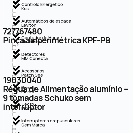
Controlo Energético
Kss
Automáticos de escada
Leviton
727767480
Pinça amperimétrica KPF-PB
Contador de Horas
Metaksan
Detectores
MM Conecta
Acessórios
Patch See
19030040
Régua de Alimentação alumínio –
Parede
Planet
9 tomadas Schuko sem
interruptor
Tecto
Promax
Interruptores crepusculares
Sem Marca