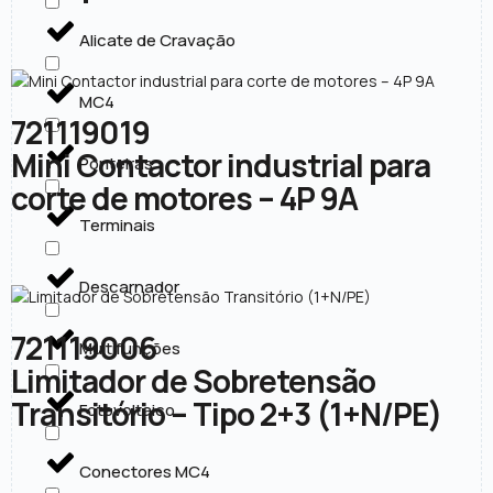
Alicate de Cravação
MC4
721119019
Mini Contactor industrial para
Ponteiras
corte de motores – 4P 9A
Terminais
Descarnador
721119006
Multifunções
Limitador de Sobretensão
Transitório – Tipo 2+3 (1+N/PE)
Fotovoltaico
Conectores MC4