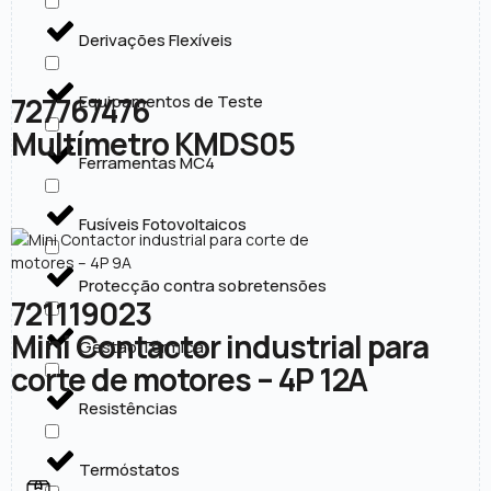
Derivações Flexíveis
727767476
Equipamentos de Teste
Multímetro KMDS05
Ferramentas MC4
Fusíveis Fotovoltaicos
Protecção contra sobretensões
721119023
Mini Contactor industrial para
Gestão Térmica
corte de motores – 4P 12A
Resistências
Termóstatos