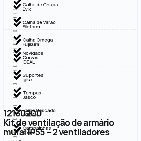
Calha de Chapa
Evik
Calha de Varão
Filoform
Calha Omega
Fujikura
Novidade
Curvas
IDEAL
Suportes
Iglux
Tampas
Jasco
12130200
Varão Roscado
KOBAN
Kit de ventilação de armário
Campaínhas
mural IP55 – 2 ventiladores
Krone