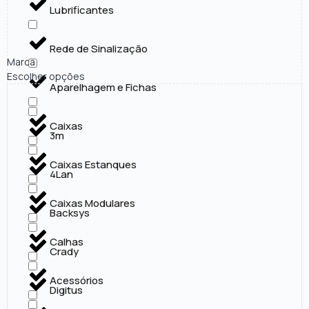
Lubrificantes
Rede de Sinalização
Marca
Escolher opções
Aparelhagem e Fichas
Caixas
3m
Caixas Estanques
4Lan
Caixas Modulares
Backsys
Calhas
Crady
Acessórios
Digitus