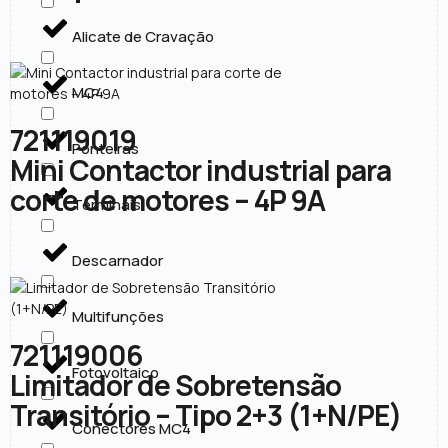
Alicate de Cravação
MC4
721119019
Ponteiras
Mini Contactor industrial para
corte de motores – 4P 9A
Terminais
Descarnador
Multifunções
721119006
Fotovoltaico
Limitador de Sobretensão
Transitório – Tipo 2+3 (1+N/PE)
Conectores MC4