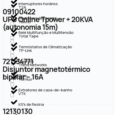
Interruptores horários
T2A
09100422
UPS Online Tpower + 20KVA
Medidores de Energia
Taistel
(autonomia 15m)
Relé Multifunção e Multitensão
Total Tape
Termóstatos de Climatização
TP-Link
721134771
Diversos
Trend Networks
Disjuntor magnetotérmico
bipolar – 16A
Cola
Turnlux
Extratores de casa-de-banho
VTK
Kit's de Resina
12130130