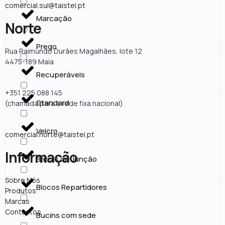
comercial.sul@taistel.pt
Marcação
Norte
Prego
Rua Raimundo Durães Magalhães, lote 12
4475-189 Maia
Recuperáveis
+351 225 088 145
Standard
(chamada para a rede fixa nacional)
Velcro
comercial.norte@taistel.pt
Informação
Barras de Junção
Sobre Nós
Blocos Repartidores
Produtos
Marcas
Contactos
Bucins com sede