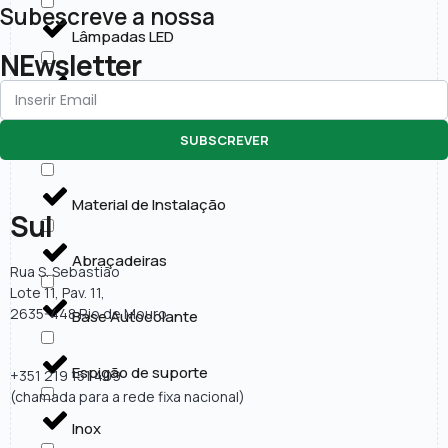
Subescreve a nossa
Lâmpadas LED
NEwsletter
Painéis LED
SUBSCREVER
Projectores LED
Material de Instalação
Sul
Abraçadeiras
Rua S. Sebastião
Lote 11, Pav. 11,
2635-448 Rio de Mouro
Base Autocolante
Espigão de suporte
+351 219 151 409
(chamada para a rede fixa nacional)
Inox