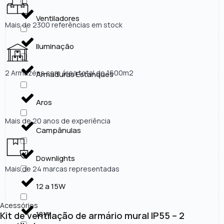
Ventiladores
Mais de 2300 referências em stock
Iluminação
2 Armazéns com área total de 1600m2
Armaduras Estanques
Aros
Mais de 20 anos de experiência
Campânulas
Downlights
Mais de 24 marcas representadas
12 a 15W
Acessórios
18W
Kit de ventilação de armário mural IP55 – 2