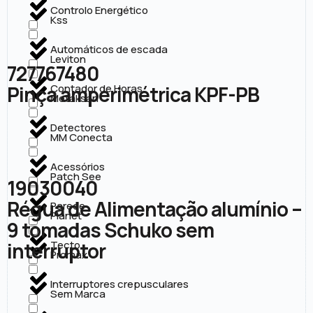
Controlo Energético
Kss
Automáticos de escada
Leviton
727767480
Pinça amperimétrica KPF-PB
Contador de Horas
Metaksan
Detectores
MM Conecta
Acessórios
Patch See
19030040
Régua de Alimentação alumínio –
Parede
Planet
9 tomadas Schuko sem
interruptor
Tecto
Promax
Interruptores crepusculares
Sem Marca