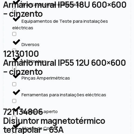
Armário mural IP55 18U 600×600
Trança de cobre estanhado
– cinzento
Equipamentos de Teste para instalações
eléctricas
Diversos
12130100
Armário mural IP55 12U 600×600
Multímetros
– cinzento
Pinças Amperimétricas
Ferramentas para instalações eléctricas
721134806
Alicate de aperto
Disjuntor magnetotérmico
tetrapolar – 63A
Alicate de Corte