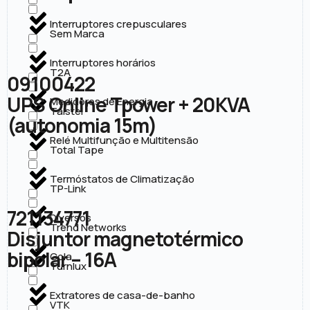
Interruptores crepusculares
Sem Marca
Interruptores horários
T2A
09100422
UPS Online Tpower + 20KVA
Medidores de Energia
Taistel
(autonomia 15m)
Relé Multifunção e Multitensão
Total Tape
Termóstatos de Climatização
TP-Link
721134771
Diversos
Trend Networks
Disjuntor magnetotérmico
bipolar – 16A
Cola
Turnlux
Extratores de casa-de-banho
VTK