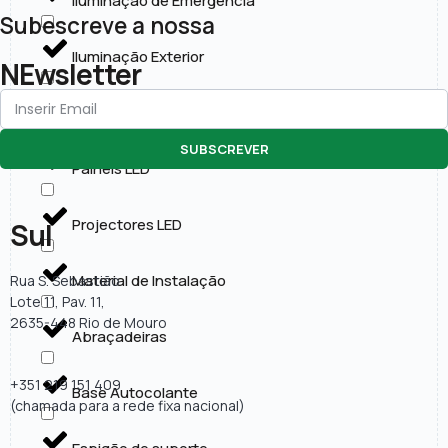
Iluminação de Emergência
Subescreve a nossa
Iluminação Exterior
NEwsletter
Lâmpadas LED
SUBSCREVER
Painéis LED
Projectores LED
Sul
Material de Instalação
Rua S. Sebastião
Lote 11, Pav. 11,
2635-448 Rio de Mouro
Abraçadeiras
+351 219 151 409
Base Autocolante
(chamada para a rede fixa nacional)