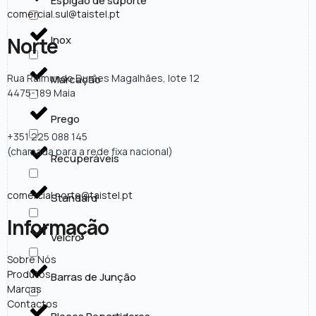
Espigão de suporte
comercial.sul@taistel.pt
Inox
Norte
Rua Raimundo Durães Magalhães, lote 12
Marcação
4475-189 Maia
Prego
+351 225 088 145
(chamada para a rede fixa nacional)
Recuperáveis
comercial.norte@taistel.pt
Standard
Informação
Velcro
Sobre Nós
Produtos
Barras de Junção
Marcas
Contactos