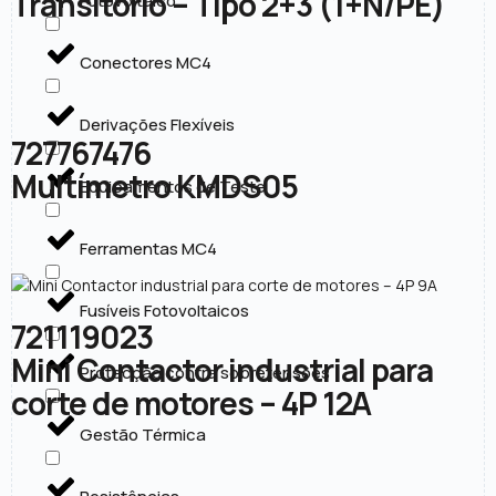
Transitório – Tipo 2+3 (1+N/PE)
Fotovoltaico
Conectores MC4
Derivações Flexíveis
727767476
Multímetro KMDS05
Equipamentos de Teste
Ferramentas MC4
Fusíveis Fotovoltaicos
721119023
Mini Contactor industrial para
Protecção contra sobretensões
corte de motores – 4P 12A
Gestão Térmica