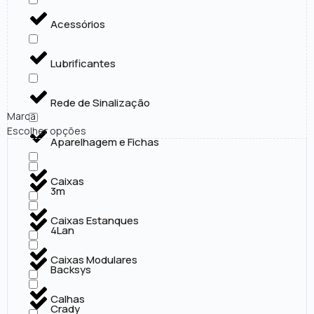
Acessórios
Lubrificantes
Rede de Sinalização
Marca
Escolher opções
Aparelhagem e Fichas
Caixas
3m
Caixas Estanques
4Lan
Caixas Modulares
Backsys
Calhas
Crady