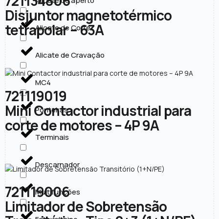
721134806
Alicate de aperto
Disjuntor magnetotérmico
tetrapolar – 63A
Alicate de Corte
Alicate de Cravação
MC4
721119019
Mini Contactor industrial para
Ponteiras
corte de motores – 4P 9A
Terminais
Descarnador
721119006
Multifunções
Limitador de Sobretensão