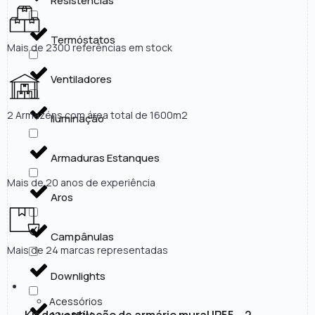
Resistências
Termóstatos
Mais de 2300 referências em stock
Ventiladores
2 Armazéns com área total de 1600m2
Iluminação
Armaduras Estanques
Mais de 20 anos de experiência
Aros
Campânulas
Mais de 24 marcas representadas
Downlights
Acessórios
Kit de ventilação de armário mural IP55 – 2