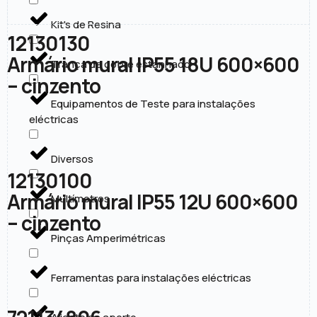
Kit's de Resina
12130130
Armário mural IP55 18U 600×600
Trança de cobre estanhado
– cinzento
Equipamentos de Teste para instalações
eléctricas
Diversos
12130100
Armário mural IP55 12U 600×600
Multímetros
– cinzento
Pinças Amperimétricas
Ferramentas para instalações eléctricas