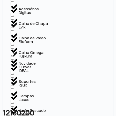
Acessórios
Digitus
Calha de Chapa
Evik
Calha de Varão
Filoform
Calha Omega
Fujikura
Novidade
Curvas
IDEAL
Suportes
Iglux
Tampas
Jasco
12130200
Varão Roscado
KOBAN