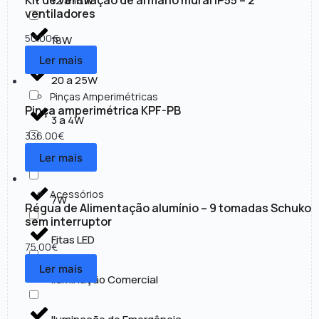
12 a 15W
ventiladores
50.00
€
18W
Ler mais
20 a 25W
Pinças Amperimétricas
Pinça amperimétrica KPF-PB
3 a 4W
336.00
€
Ler mais
30 a 50W
Acessórios
7W
Régua de Alimentação alumínio – 9 tomadas Schuko
sem interruptor
Fitas LED
75.00
€
Ler mais
Iluminação Comercial