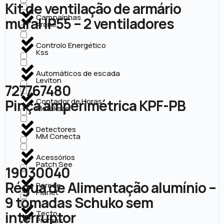
Kit de ventilação de armário
Campaínhas
mural IP55 – 2 ventiladores
Krone
Controlo Energético
Kss
Automáticos de escada
Leviton
727767480
Pinça amperimétrica KPF-PB
Contador de Horas
Metaksan
Detectores
MM Conecta
Acessórios
Patch See
19030040
Régua de Alimentação alumínio –
Parede
Planet
9 tomadas Schuko sem
interruptor
Tecto
Promax