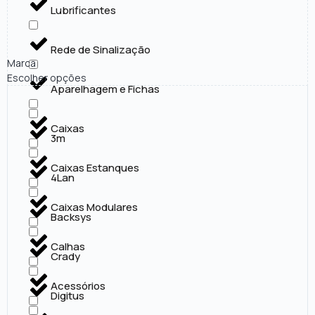
Lubrificantes
Rede de Sinalização
Marca
Escolher opções
Aparelhagem e Fichas
Caixas
3m
Caixas Estanques
4Lan
Caixas Modulares
Backsys
Calhas
Crady
Acessórios
Digitus