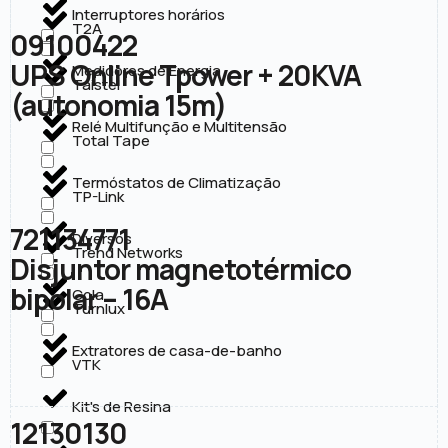
Interruptores horários
T2A
09100422
UPS Online Tpower + 20KVA
Medidores de Energia
Taistel
(autonomia 15m)
Relé Multifunção e Multitensão
Total Tape
Termóstatos de Climatização
TP-Link
721134771
Diversos
Trend Networks
Disjuntor magnetotérmico
bipolar – 16A
Cola
Turnlux
Extratores de casa-de-banho
VTK
Kit's de Resina
12130130