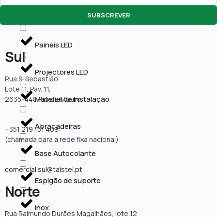
SUBSCREVER
Lâmpadas LED
Painéis LED
Sul
Projectores LED
Rua S. Sebastião
Lote 11, Pav. 11,
Material de Instalação
2635-448 Rio de Mouro
Abraçadeiras
+351 219 151 409
(chamada para a rede fixa nacional)
Base Autocolante
comercial.sul@taistel.pt
Espigão de suporte
Norte
Inox
Rua Raimundo Durães Magalhães, lote 12