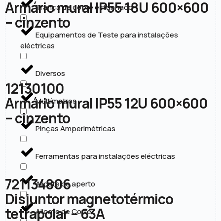
Armário mural IP55 18U 600×600
Trança de cobre estanhado
– cinzento
Equipamentos de Teste para instalações
eléctricas
Diversos
12130100
Armário mural IP55 12U 600×600
Multímetros
– cinzento
Pinças Amperimétricas
Ferramentas para instalações eléctricas
721134806
Alicate de aperto
Disjuntor magnetotérmico
tetrapolar – 63A
Alicate de Corte