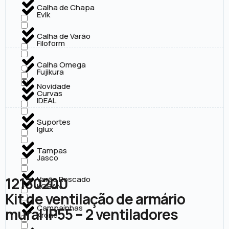
Calha de Chapa
Evik
Calha de Varão
Filoform
Calha Omega
Fujikura
Novidade
Curvas
IDEAL
Suportes
Iglux
Tampas
Jasco
12130200
Varão Roscado
KOBAN
Kit de ventilação de armário
Campaínhas
mural IP55 – 2 ventiladores
Krone