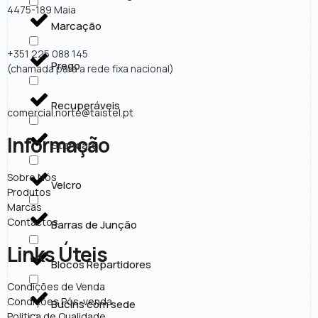
4475-189 Maia
Marcação
+351 225 088 145
Prego
(chamada para a rede fixa nacional)
Recuperáveis
comercial.norte@taistel.pt
Informação
Standard
Sobre Nós
Velcro
Produtos
Marcas
Contactos
Barras de Junção
Links Úteis
Blocos Repartidores
Condições de Venda
Condições Pós-venda
Bucins com sede
Politica de Qualidade