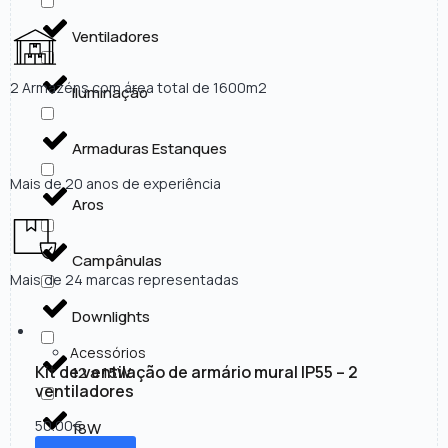
Ventiladores
2 Armazéns com área total de 1600m2
Iluminação
Armaduras Estanques
Mais de 20 anos de experiência
Aros
Campânulas
Mais de 24 marcas representadas
Downlights
Acessórios
Kit de ventilação de armário mural IP55 – 2
12 a 15W
ventiladores
50.00
€
18W