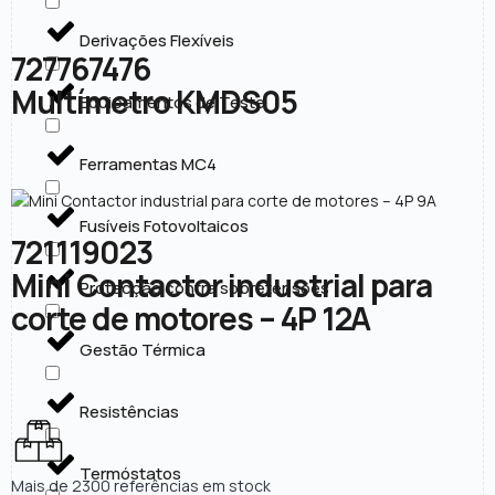
Derivações Flexíveis
727767476
Multímetro KMDS05
Equipamentos de Teste
Ferramentas MC4
Fusíveis Fotovoltaicos
721119023
Mini Contactor industrial para
Protecção contra sobretensões
corte de motores – 4P 12A
Gestão Térmica
Resistências
Termóstatos
Mais de 2300 referências em stock