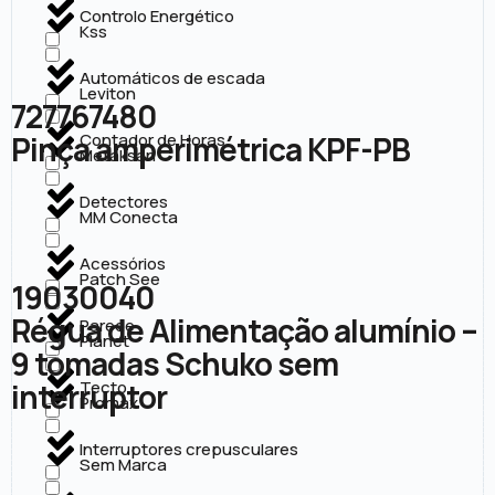
Controlo Energético
Kss
Automáticos de escada
Leviton
727767480
Pinça amperimétrica KPF-PB
Contador de Horas
Metaksan
Detectores
MM Conecta
Acessórios
Patch See
19030040
Régua de Alimentação alumínio –
Parede
Planet
9 tomadas Schuko sem
interruptor
Tecto
Promax
Interruptores crepusculares
Sem Marca