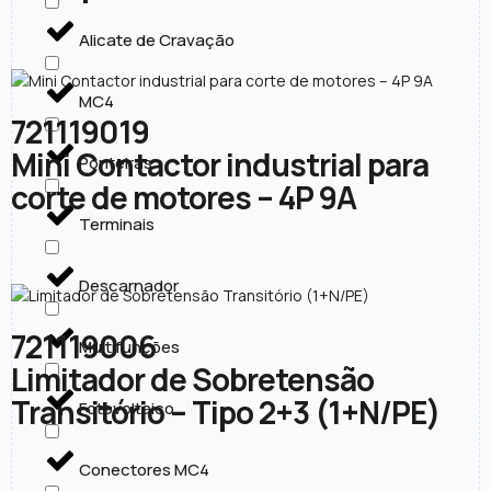
Alicate de Cravação
MC4
721119019
Mini Contactor industrial para
Ponteiras
corte de motores – 4P 9A
Terminais
Descarnador
721119006
Multifunções
Limitador de Sobretensão
Transitório – Tipo 2+3 (1+N/PE)
Fotovoltaico
Conectores MC4