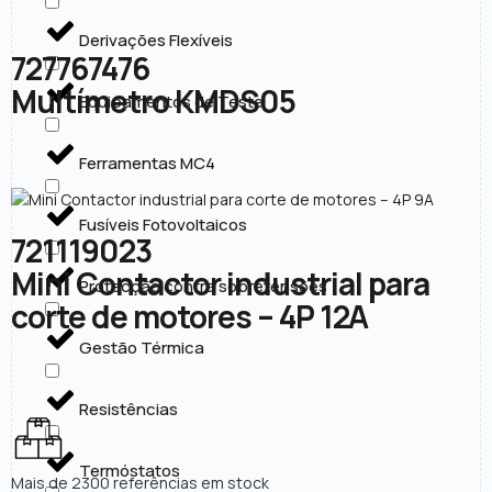
Derivações Flexíveis
727767476
Multímetro KMDS05
Equipamentos de Teste
Ferramentas MC4
Fusíveis Fotovoltaicos
721119023
Mini Contactor industrial para
Protecção contra sobretensões
corte de motores – 4P 12A
Gestão Térmica
Resistências
Termóstatos
Mais de 2300 referências em stock