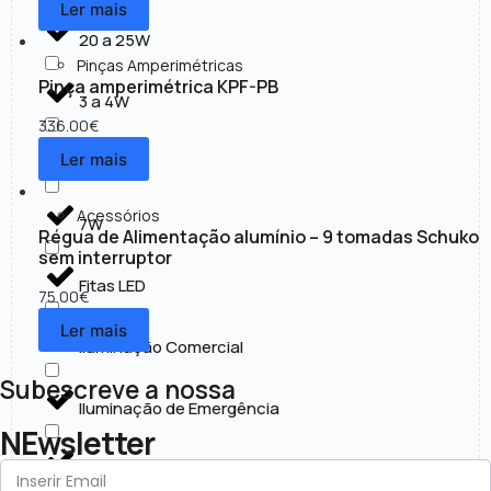
Ler mais
20 a 25W
Pinças Amperimétricas
Pinça amperimétrica KPF-PB
3 a 4W
336.00
€
Ler mais
30 a 50W
Acessórios
7W
Régua de Alimentação alumínio – 9 tomadas Schuko
sem interruptor
Fitas LED
75.00
€
Ler mais
Iluminação Comercial
Subescreve a nossa
Iluminação de Emergência
NEwsletter
Iluminação Exterior