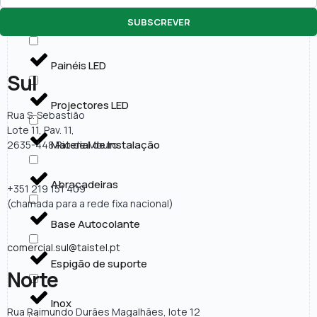
SUBSCREVER
Lâmpadas LED
Painéis LED
Sul
Projectores LED
Rua S. Sebastião
Lote 11, Pav. 11,
Material de Instalação
2635-448 Rio de Mouro
Abraçadeiras
+351 219 151 409
(chamada para a rede fixa nacional)
Base Autocolante
comercial.sul@taistel.pt
Espigão de suporte
Norte
Inox
Rua Raimundo Durães Magalhães, lote 12