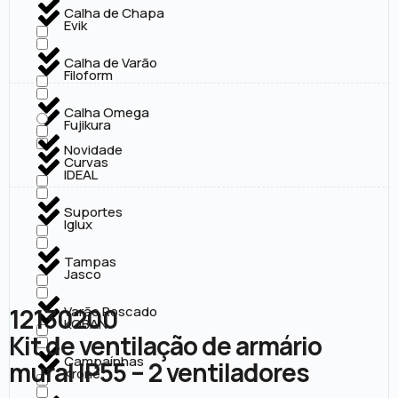
Calha de Chapa
Evik
Calha de Varão
Filoform
Calha Omega
Fujikura
Novidade
Curvas
IDEAL
Suportes
Iglux
Tampas
Jasco
12130200
Varão Roscado
KOBAN
Kit de ventilação de armário
Campaínhas
mural IP55 – 2 ventiladores
Krone