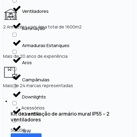
Ventiladores
2 Armazéns com área total de 1600m2
Iluminação
Armaduras Estanques
Mais de 20 anos de experiência
Aros
Campânulas
Mais de 24 marcas representadas
Downlights
Acessórios
Kit de ventilação de armário mural IP55 – 2
12 a 15W
ventiladores
50.00
€
18W