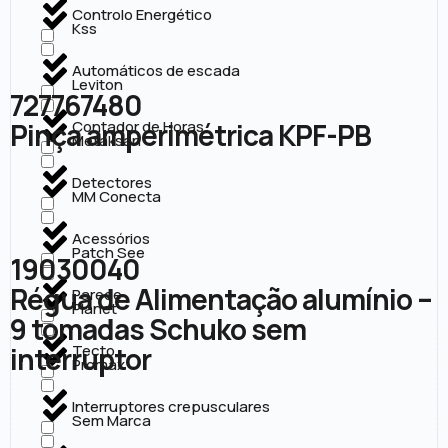
Controlo Energético
Kss
Automáticos de escada
Leviton
727767480
Pinça amperimétrica KPF-PB
Contador de Horas
Metaksan
Detectores
MM Conecta
Acessórios
Patch See
19030040
Régua de Alimentação alumínio –
Parede
Planet
9 tomadas Schuko sem
interruptor
Tecto
Promax
Interruptores crepusculares
Sem Marca