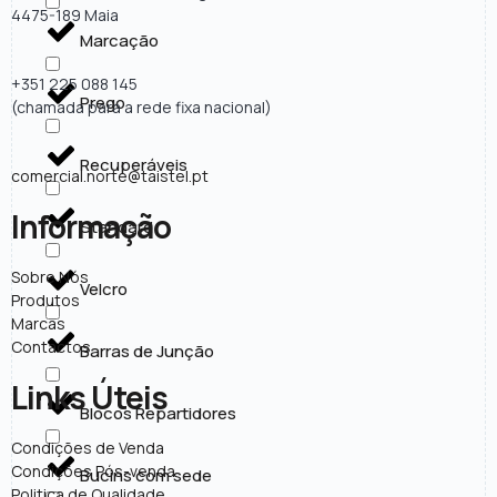
4475-189 Maia
Marcação
+351 225 088 145
Prego
(chamada para a rede fixa nacional)
Recuperáveis
comercial.norte@taistel.pt
Informação
Standard
Sobre Nós
Velcro
Produtos
Marcas
Contactos
Barras de Junção
Links Úteis
Blocos Repartidores
Condições de Venda
Condições Pós-venda
Bucins com sede
Politica de Qualidade