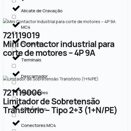
Alicate de Cravação
MC4
721119019
Mini Contactor industrial para
Ponteiras
corte de motores – 4P 9A
Terminais
Descarnador
721119006
Multifunções
Limitador de Sobretensão
Transitório – Tipo 2+3 (1+N/PE)
Fotovoltaico
Conectores MC4