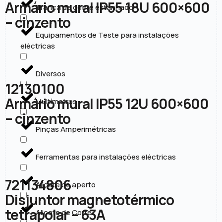
Armário mural IP55 18U 600×600
Trança de cobre estanhado
– cinzento
Equipamentos de Teste para instalações
eléctricas
Diversos
12130100
Armário mural IP55 12U 600×600
Multímetros
– cinzento
Pinças Amperimétricas
Ferramentas para instalações eléctricas
721134806
Alicate de aperto
Disjuntor magnetotérmico
tetrapolar – 63A
Alicate de Corte