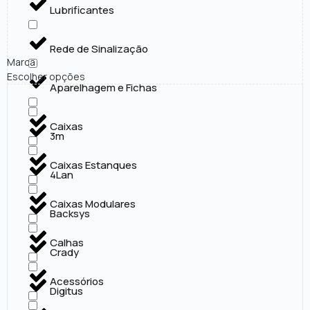
Lubrificantes
Rede de Sinalização
Marca
Escolher opções
Aparelhagem e Fichas
Caixas
3m
Caixas Estanques
4Lan
Caixas Modulares
Backsys
Calhas
Crady
Acessórios
Digitus