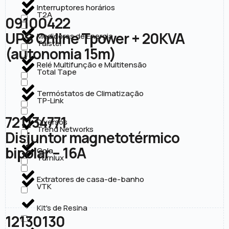
Interruptores horários
T2A
09100422
UPS Online Tpower + 20KVA
Medidores de Energia
Taistel
(autonomia 15m)
Relé Multifunção e Multitensão
Total Tape
Termóstatos de Climatização
TP-Link
721134771
Diversos
Trend Networks
Disjuntor magnetotérmico
bipolar – 16A
Cola
Turnlux
Extratores de casa-de-banho
VTK
Kit's de Resina
12130130