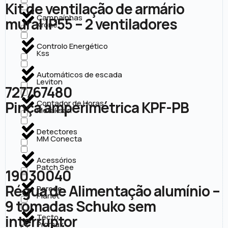
Kit de ventilação de armário
Campaínhas
mural IP55 – 2 ventiladores
Krone
Controlo Energético
Kss
Automáticos de escada
Leviton
727767480
Pinça amperimétrica KPF-PB
Contador de Horas
Metaksan
Detectores
MM Conecta
Acessórios
Patch See
19030040
Régua de Alimentação alumínio –
Parede
Planet
9 tomadas Schuko sem
interruptor
Tecto
Promax