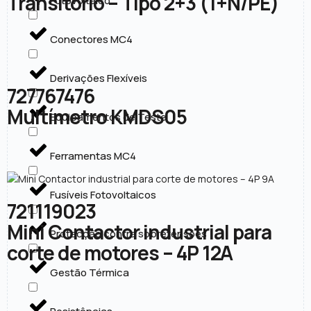
Transitório – Tipo 2+3 (1+N/PE)
Fotovoltaico
Conectores MC4
Derivações Flexíveis
727767476
Multímetro KMDS05
Equipamentos de Teste
Ferramentas MC4
Fusíveis Fotovoltaicos
721119023
Mini Contactor industrial para
Protecção contra sobretensões
corte de motores – 4P 12A
Gestão Térmica