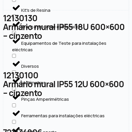
Kit's de Resina
12130130
Armário mural IP55 18U 600×600
Trança de cobre estanhado
– cinzento
Equipamentos de Teste para instalações
eléctricas
Diversos
12130100
Armário mural IP55 12U 600×600
Multímetros
– cinzento
Pinças Amperimétricas
Ferramentas para instalações eléctricas