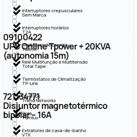
Interruptores crepusculares
Sem Marca
Interruptores horários
T2A
09100422
UPS Online Tpower + 20KVA
Medidores de Energia
Taistel
(autonomia 15m)
Relé Multifunção e Multitensão
Total Tape
Termóstatos de Climatização
TP-Link
721134771
Diversos
Trend Networks
Disjuntor magnetotérmico
bipolar – 16A
Cola
Turnlux
Extratores de casa-de-banho
VTK