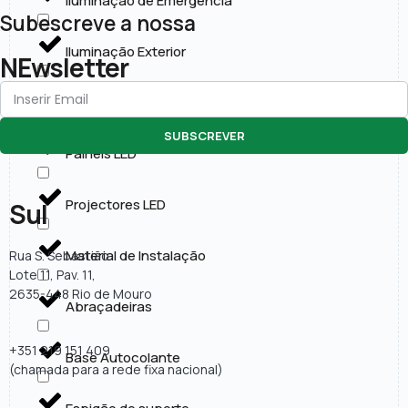
Iluminação de Emergência
Subescreve a nossa
Iluminação Exterior
NEwsletter
Lâmpadas LED
SUBSCREVER
Painéis LED
Projectores LED
Sul
Material de Instalação
Rua S. Sebastião
Lote 11, Pav. 11,
2635-448 Rio de Mouro
Abraçadeiras
+351 219 151 409
Base Autocolante
(chamada para a rede fixa nacional)