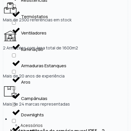
Resistências
Termóstatos
Mais de 2300 referências em stock
Ventiladores
2 Armazéns com área total de 1600m2
Iluminação
Armaduras Estanques
Mais de 20 anos de experiência
Aros
Campânulas
Mais de 24 marcas representadas
Downlights
Acessórios
Kit de ventilação de armário mural IP55 – 2