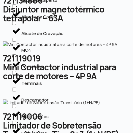
721134806
Alicate de aperto
Disjuntor magnetotérmico
tetrapolar – 63A
Alicate de Corte
Alicate de Cravação
MC4
721119019
Mini Contactor industrial para
Ponteiras
corte de motores – 4P 9A
Terminais
Descarnador
721119006
Multifunções
Limitador de Sobretensão