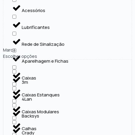
Acessórios
Lubrificantes
Rede de Sinalização
Marca
Escolher opções
Aparelhagem e Fichas
Caixas
3m
Caixas Estanques
4Lan
Caixas Modulares
Backsys
Calhas
Crady