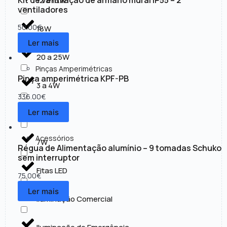
12 a 15W
ventiladores
50.00
€
18W
Ler mais
20 a 25W
Pinças Amperimétricas
Pinça amperimétrica KPF-PB
3 a 4W
336.00
€
Ler mais
30 a 50W
Acessórios
7W
Régua de Alimentação alumínio – 9 tomadas Schuko
sem interruptor
Fitas LED
75.00
€
Ler mais
Iluminação Comercial