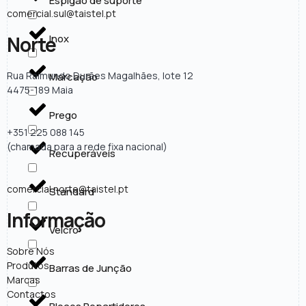
Espigão de suporte
comercial.sul@taistel.pt
Inox
Norte
Rua Raimundo Durães Magalhães, lote 12
Marcação
4475-189 Maia
Prego
+351 225 088 145
(chamada para a rede fixa nacional)
Recuperáveis
comercial.norte@taistel.pt
Standard
Informação
Velcro
Sobre Nós
Produtos
Barras de Junção
Marcas
Contactos