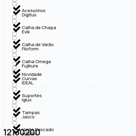
Acessórios
Digitus
Calha de Chapa
Evik
Calha de Varão
Filoform
Calha Omega
Fujikura
Novidade
Curvas
IDEAL
Suportes
Iglux
Tampas
Jasco
12130200
Varão Roscado
KOBAN