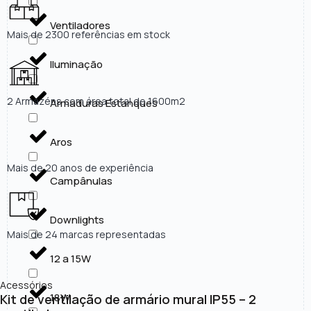
Ventiladores
Mais de 2300 referências em stock
Iluminação
2 Armazéns com área total de 1600m2
Armaduras Estanques
Aros
Mais de 20 anos de experiência
Campânulas
Downlights
Mais de 24 marcas representadas
12 a 15W
Acessórios
18W
Kit de ventilação de armário mural IP55 – 2