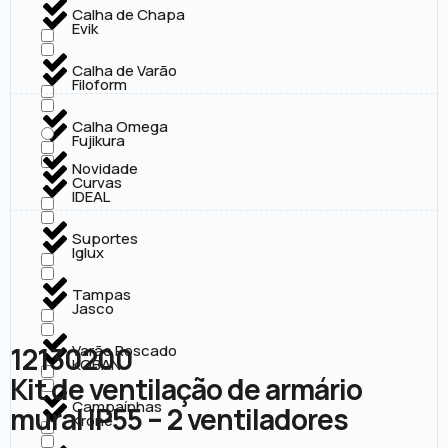
Calha de Chapa
Evik
Calha de Varão
Filoform
Calha Omega
Fujikura
Novidade
Curvas
IDEAL
Suportes
Iglux
Tampas
Jasco
12130200
Varão Roscado
KOBAN
Kit de ventilação de armário
Campaínhas
mural IP55 – 2 ventiladores
Krone