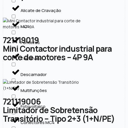
Alicate de Cravação
MC4
721119019
Ponteiras
Mini Contactor industrial para
corte de motores – 4P 9A
Terminais
Descarnador
Multifunções
721119006
Fotovoltaico
Limitador de Sobretensão
Transitório – Tipo 2+3 (1+N/PE)
Conectores MC4