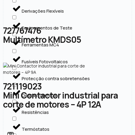
Derivações Flexíveis
727767476
Equipamentos de Teste
Multímetro KMDS05
Ferramentas MC4
Fusíveis Fotovoltaicos
Protecção contra sobretensões
721119023
Mini Contactor industrial para
Gestão Térmica
corte de motores – 4P 12A
Resistências
Termóstatos