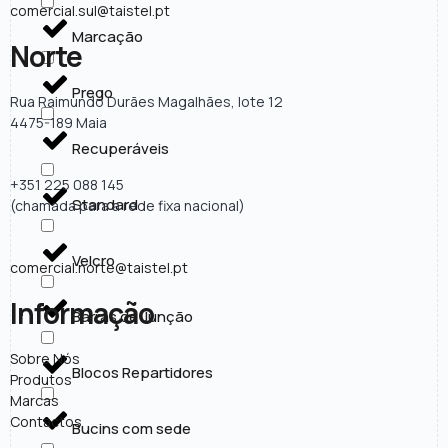
comercial.sul@taistel.pt
Marcação
Norte
Prego
Rua Raimundo Durães Magalhães, lote 12
4475-189 Maia
Recuperáveis
+351 225 088 145
Standard
(chamada para a rede fixa nacional)
Velcro
comercial.norte@taistel.pt
Informação
Barras de Junção
Sobre Nós
Blocos Repartidores
Produtos
Marcas
Contactos
Bucins com sede