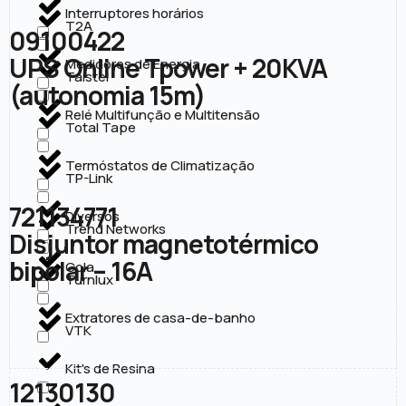
Interruptores horários
T2A
09100422
UPS Online Tpower + 20KVA
Medidores de Energia
Taistel
(autonomia 15m)
Relé Multifunção e Multitensão
Total Tape
Termóstatos de Climatização
TP-Link
721134771
Diversos
Trend Networks
Disjuntor magnetotérmico
bipolar – 16A
Cola
Turnlux
Extratores de casa-de-banho
VTK
Kit's de Resina
12130130