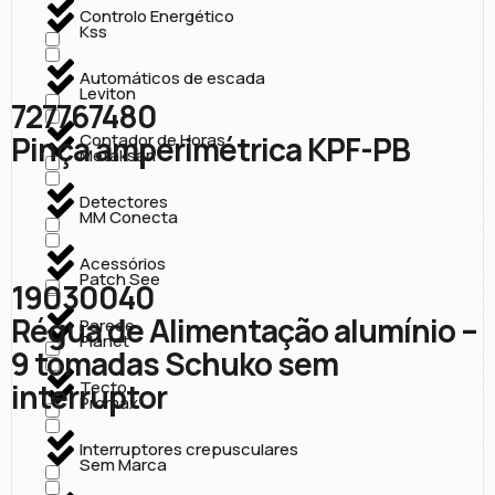
Controlo Energético
Kss
Automáticos de escada
Leviton
727767480
Pinça amperimétrica KPF-PB
Contador de Horas
Metaksan
Detectores
MM Conecta
Acessórios
Patch See
19030040
Régua de Alimentação alumínio –
Parede
Planet
9 tomadas Schuko sem
interruptor
Tecto
Promax
Interruptores crepusculares
Sem Marca