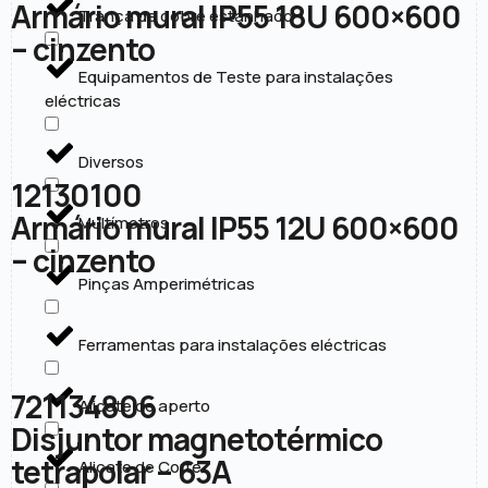
Armário mural IP55 18U 600×600
Trança de cobre estanhado
– cinzento
Equipamentos de Teste para instalações
eléctricas
Diversos
12130100
Armário mural IP55 12U 600×600
Multímetros
– cinzento
Pinças Amperimétricas
Ferramentas para instalações eléctricas
721134806
Alicate de aperto
Disjuntor magnetotérmico
tetrapolar – 63A
Alicate de Corte