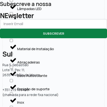
Subescreve a nossa
Lâmpadas LED
NEwsletter
Painéis LED
SUBSCREVER
Projectores LED
Material de Instalação
Sul
Abraçadeiras
Rua S. Sebastião
Lote 11, Pav. 11,
2635-448 Rio de Mouro
Base Autocolante
Espigão de suporte
+351 219 151 409
(chamada para a rede fixa nacional)
Inox