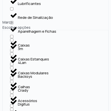
Lubrificantes
Rede de Sinalização
Marca
Escolher opções
Aparelhagem e Fichas
Caixas
3m
Caixas Estanques
4Lan
Caixas Modulares
Backsys
Calhas
Crady
Acessórios
Digitus