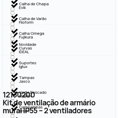
Calha de Chapa
Evik
Calha de Varão
Filoform
Calha Omega
Fujikura
Novidade
Curvas
IDEAL
Suportes
Iglux
Tampas
Jasco
12130200
Varão Roscado
KOBAN
Kit de ventilação de armário
Campaínhas
mural IP55 – 2 ventiladores
Krone