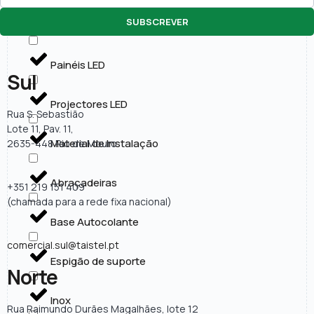
SUBSCREVER
Lâmpadas LED
Painéis LED
Sul
Projectores LED
Rua S. Sebastião
Lote 11, Pav. 11,
Material de Instalação
2635-448 Rio de Mouro
Abraçadeiras
+351 219 151 409
(chamada para a rede fixa nacional)
Base Autocolante
comercial.sul@taistel.pt
Espigão de suporte
Norte
Inox
Rua Raimundo Durães Magalhães, lote 12