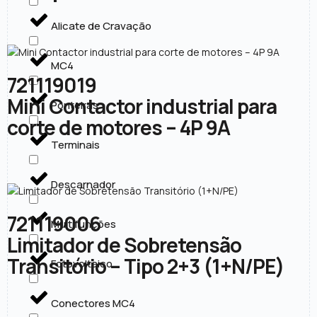
Alicate de Cravação
MC4
721119019
Mini Contactor industrial para
Ponteiras
corte de motores – 4P 9A
Terminais
Descarnador
721119006
Multifunções
Limitador de Sobretensão
Transitório – Tipo 2+3 (1+N/PE)
Fotovoltaico
Conectores MC4