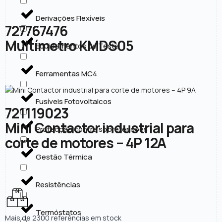
Derivações Flexíveis
727767476
Multímetro KMDS05
Equipamentos de Teste
Ferramentas MC4
Fusíveis Fotovoltaicos
721119023
Mini Contactor industrial para
Protecção contra sobretensões
corte de motores – 4P 12A
Gestão Térmica
Resistências
Termóstatos
Mais de 2300 referências em stock