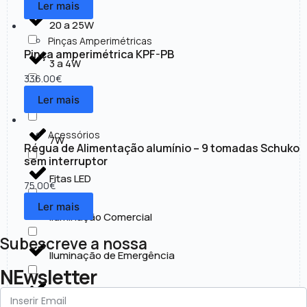
Ler mais
20 a 25W
Pinças Amperimétricas
Pinça amperimétrica KPF-PB
3 a 4W
336.00
€
Ler mais
30 a 50W
Acessórios
7W
Régua de Alimentação alumínio – 9 tomadas Schuko
sem interruptor
Fitas LED
75.00
€
Ler mais
Iluminação Comercial
Subescreve a nossa
Iluminação de Emergência
NEwsletter
Iluminação Exterior