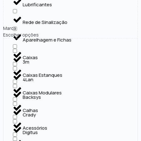
Lubrificantes
Rede de Sinalização
Marca
Escolher opções
Aparelhagem e Fichas
Caixas
3m
Caixas Estanques
4Lan
Caixas Modulares
Backsys
Calhas
Crady
Acessórios
Digitus