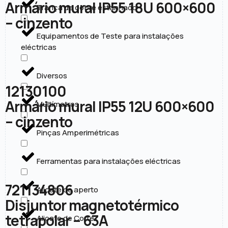
Armário mural IP55 18U 600×600
Trança de cobre estanhado
– cinzento
Equipamentos de Teste para instalações
eléctricas
Diversos
12130100
Armário mural IP55 12U 600×600
Multímetros
– cinzento
Pinças Amperimétricas
Ferramentas para instalações eléctricas
721134806
Alicate de aperto
Disjuntor magnetotérmico
tetrapolar – 63A
Alicate de Corte