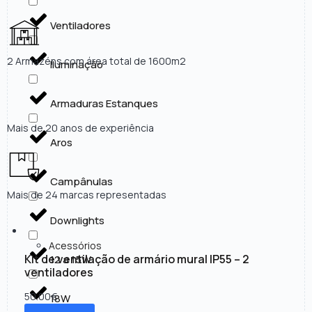
Ventiladores
2 Armazéns com área total de 1600m2
Iluminação
Armaduras Estanques
Mais de 20 anos de experiência
Aros
Campânulas
Mais de 24 marcas representadas
Downlights
Acessórios
Kit de ventilação de armário mural IP55 – 2
12 a 15W
ventiladores
50.00
€
18W