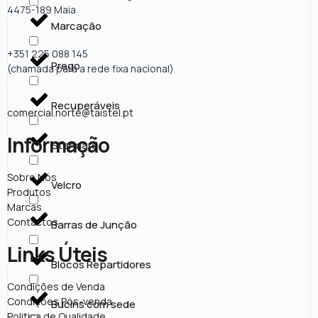
4475-189 Maia
Marcação
+351 225 088 145
Prego
(chamada para a rede fixa nacional)
Recuperáveis
comercial.norte@taistel.pt
Informação
Standard
Sobre Nós
Velcro
Produtos
Marcas
Contactos
Barras de Junção
Links Úteis
Blocos Repartidores
Condições de Venda
Condições Pós-venda
Bucins com sede
Politica de Qualidade