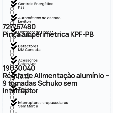
Controlo Energético
Kss
Automáticos de escada
Leviton
727767480
Pinça amperimétrica KPF-PB
Contador de Horas
Metaksan
Detectores
MM Conecta
Acessórios
Patch See
19030040
Régua de Alimentação alumínio –
Parede
Planet
9 tomadas Schuko sem
interruptor
Tecto
Promax
Interruptores crepusculares
Sem Marca