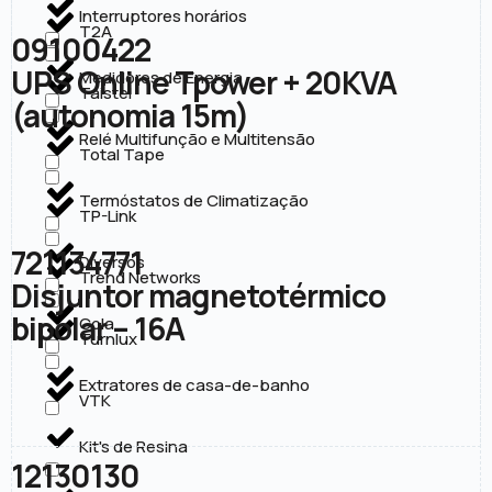
Interruptores horários
T2A
09100422
UPS Online Tpower + 20KVA
Medidores de Energia
Taistel
(autonomia 15m)
Relé Multifunção e Multitensão
Total Tape
Termóstatos de Climatização
TP-Link
721134771
Diversos
Trend Networks
Disjuntor magnetotérmico
bipolar – 16A
Cola
Turnlux
Extratores de casa-de-banho
VTK
Kit's de Resina
12130130