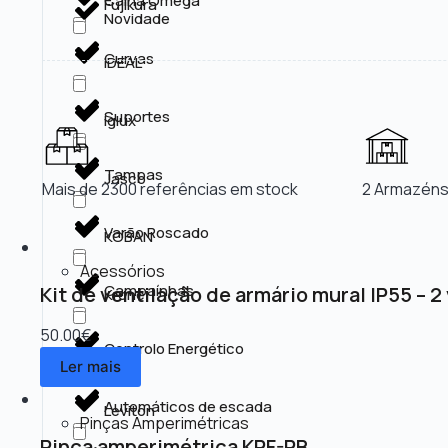
Calha Omega
Fujikura
Novidade
Curvas
IDEAL
Suportes
Iglux
Tampas
Jasco
Mais de 2300 referências em stock
2 Armazéns
Varão Roscado
KOBAN
Acessórios
Campaínhas
Kit de ventilação de armário mural IP55 – 2
Krone
50.00
€
Controlo Energético
Kss
Ler mais
Automáticos de escada
Leviton
Pinças Amperimétricas
Pinça amperimétrica KPF-PB