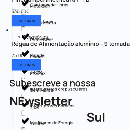
Contador de Horas
Metaksan
336.00
€
Ler mais
Detectores
MM Conecta
Acessórios
Acessórios
Patch See
Régua de Alimentação alumínio – 9 tomada
75.00
€
Parede
Planet
Ler mais
Tecto
Promax
Subescreve a nossa
Interruptores crepusculares
Sem Marca
NEwsletter
Interruptores horários
T2A
Sul
Medidores de Energia
Taistel