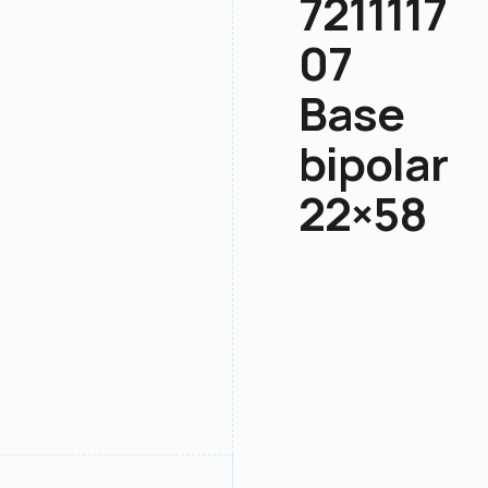
7211117
07
Base
bipolar
22×58